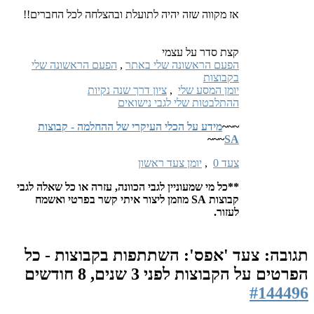
אז מקווה שזה יהיה לתועלת ובהצלחה לכל החברים!!
קצת סדר על עצמי
הפעם הראשונה שלי באתר
,
הפעם הראשונה שלי
בקבוצות
יומן המסע שלי
,
ציון דרך שנה נקיות
ההתלבטות שלי לגבי נישואים
~~~
מידע על הכלי העיקרי של ההחלמה - קבוצות
~~~
SA
צעד 0
,
יומן צעד ראשון
**כל מי שמעוניין לגבי הכוונה, עזרה או כל שאלה לגבי
קבוצות SA מוזמן ליצור איתי קשר בפרטי ואשמח
לעזור.
תגובה: צעד 'אפס': השתתפות בקבוצות - כל
הפרטים על הקבוצות
לפני 3 שנים, 8 חודשים
#144496