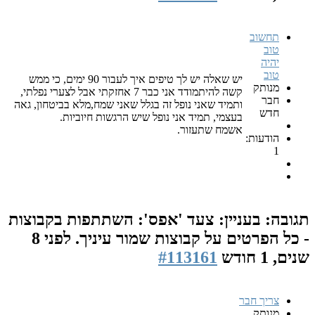
תחשוב
טוב
יהיה
טוב
יש שאלה יש לך טיפים איך לעבור 90 ימים, כי ממש
מנותק
קשה להיתמודד אני כבר 7 אחזקתי אבל לצערי נפלתי,
חבר
ותמיד שאני נופל זה בגלל שאני שמח,מלא בביטחון, גאה
חדש
בעצמי, תמיד אני נופל שיש הרגשות חיוביות.
אשמח שתעזור.
הודעות:
1
תגובה: בעניין: צעד 'אפס': השתתפות בקבוצות
- כל הפרטים על קבוצות שמור עיניך.
לפני 8
שנים, 1 חודש
#113161
צריך חבר
מנותק