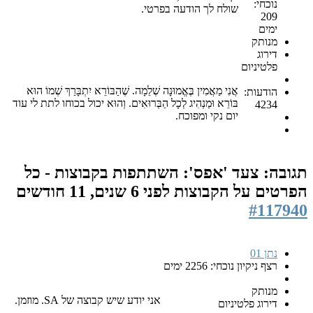
נוכחי:
שולח לך הודעה בפרטי.
209
ימים
מנותק
דירוג
פלטיניום
אֲנִי מַאֲמִין בֶּאֱמוּנָה שְׁלֵמָה. שֶׁהַבּוֹרֵא יִתְבָּרַךְ שְׁמוֹ הוּא
הודעות:
בּוֹרֵא וּמַנְהִיג לְכָל הַבְּרוּאִים. וְהוּא יכול בכוחו לתת לי עוד
4234
יום נקי ומפוכח.
תגובה: צעד 'אפס': השתתפות בקבוצות - כל
הפרטים על הקבוצות
לפני 6 שנים, 11 חודשים
#117940
נתן 01
רצף ניקיון נוכחי: 2256 ימים
מנותק
אני יודע שיש קבוצה של SA. מוזמן.
דירוג פלטיניום