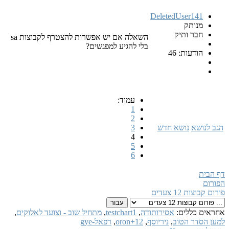
DeletedUser141
מנותק
חבר ותיק
השאלה אם יש אפשרות להצטרף לקבוצות sa
בלי להגיע למפגשים?
הודעות: 46
עמוד:
1
2
הגב לנושא
נושא חדש
3
4
5
6
דף הבית
הפורום
פורום קבוצות 12 צעדים
אחראים כללים:
אסירותודה
,
testchart1
,
מתחיל שוב - וצועד לאלוקים
,
למען הסדר הטוב
,
ניריוסף
,
oron+12
,
רפאל-gye