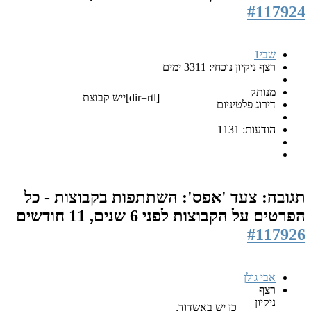
#117924
שבי1
רצף ניקיון נוכחי: 3311 ימים
מנותק
[dir=rtl]ייש קבוצת
דירוג פלטיניום
הודעות: 1131
תגובה: צעד 'אפס': השתתפות בקבוצות - כל
הפרטים על הקבוצות
לפני 6 שנים, 11 חודשים
#117926
אבי גולן
רצף
ניקיון
כן יש באשדוד,