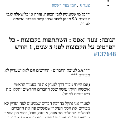
צעד 0
,
יומן צעד ראשון
**כל מי שמעוניין לגבי הכוונה, עזרה או כל שאלה לגבי
קבוצות SA מוזמן ליצור איתי קשר בפרטי ואשמח
לעזור.
תגובה: צעד 'אפס': השתתפות בקבוצות - כל
הפרטים על הקבוצות
לפני 5 שנים, 1 חודש
#137648
***SA לטובת החברים - החדשים וגם לאלו שעדיין לא
מכירים.***
(אם הייתי מכיר דרך לנעוץ את זה בעמוד הראשי
איכשהו הייתי עושה שכל החברים החדשים יתקלו בזה
כשנכנסים לאתר)
לצערי אני נתקל בהרבה חברים שמגיעים לפה ועדיין לא
מכירים את הכלי העיקרי שמשמש פה את החברים
להחלים. להחלים מתאווה, אוננות, פורנ', יחסי מין ושאר
הבעיות של התאווה שלמעשה הפכנו מכורים אליהם"