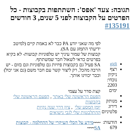
תגובה: צעד 'אפס': השתתפות בקבוצות - כל
הפרטים על הקבוצות
לפני 5 שנים, 3 חודשים
#135191
לפי מה שאני יודע PA כבר לא באמת קיים (למיטב
ידיעתי התמזג עם SA).
קבוצות של שמור עיניך יש טלפוניות קבועות- לא בקיא
בפרטים כדאי לשאול חבר שמשתתף.
gidi
SA פעיל גם בקבוצות פיזיות גם טלפוניות וגם בזום - יש
רצף
הרבה מהכל, רק ליצור קשר עם חבר משם (גם אני יכול)
ניקיון
וכבר יכווינו אותך.
נוכחי:
2203
ימים
קצת סדר על עצמי
הפעם הראשונה שלי באתר
,
הפעם הראשונה שלי
מנותק
בקבוצות
דירוג
יומן המסע שלי
,
ציון דרך שנה נקיות
פלטיניום
ההתלבטות שלי לגבי נישואים
הודעות:
~~~
מידע על הכלי העיקרי של ההחלמה - קבוצות
679
~~~
SA