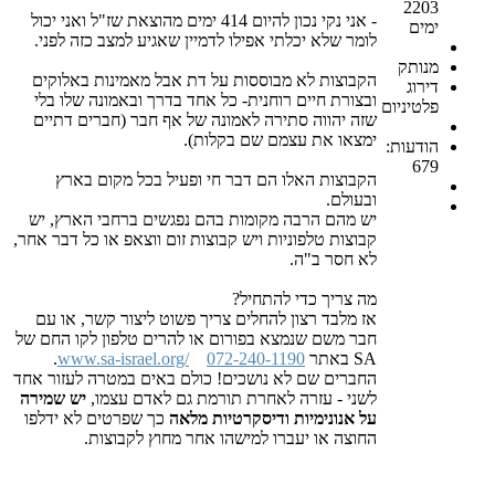
2203
- אני נקי נכון להיום 414 ימים מהוצאת שז"ל ואני יכול
ימים
לומר שלא יכלתי אפילו לדמיין שאגיע למצב כזה לפני.
מנותק
הקבוצות לא מבוססות על דת אבל מאמינות באלוקים
דירוג
ובצורת חיים רוחנית- כל אחד בדרך ובאמונה שלו בלי
פלטיניום
שזה יהווה סתירה לאמונה של אף חבר (חברים דתיים
ימצאו את עצמם שם בקלות).
הודעות:
679
הקבוצות האלו הם דבר חי ופעיל בכל מקום בארץ
ובעולם.
יש מהם הרבה מקומות בהם נפגשים ברחבי הארץ, יש
קבוצות טלפוניות ויש קבוצות זום ווצאפ או כל דבר אחר,
לא חסר ב"ה.
מה צריך כדי להתחיל?
אז מלבד רצון להחלים צריך פשוט ליצור קשר, או עם
חבר משם שנמצא בפורום או להרים טלפון לקו החם של
SA באתר
072-240-1190
www.sa-israel.org/
.
החברים שם לא נושכים! כולם באים במטרה לעזור אחד
לשני - עזרה לאחרת תורמת גם לאדם עצמו,
יש שמירה
על אנונימיות ודיסקרטיות מלאה
כך שפרטים לא ידלפו
החוצה או יעברו למישהו אחר מחוץ לקבוצות.