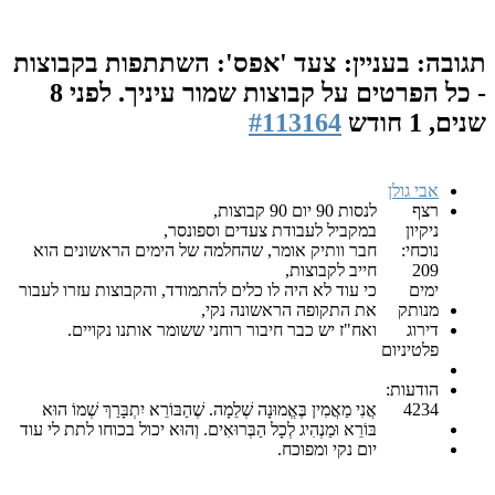
תגובה: בעניין: צעד 'אפס': השתתפות בקבוצות
- כל הפרטים על קבוצות שמור עיניך.
לפני 8
שנים, 1 חודש
#113164
אבי גולן
רצף
לנסות 90 יום 90 קבוצות,
ניקיון
במקביל לעבודת צעדים וספונסר,
נוכחי:
חבר וותיק אומר, שהחלמה של הימים הראשונים הוא
209
חייב לקבוצות,
ימים
כי עוד לא היה לו כלים להתמודד, והקבוצות עזרו לעבור
מנותק
את התקופה הראשונה נקי,
דירוג
ואח"ז יש כבר חיבור רוחני ששומר אותנו נקויים.
פלטיניום
הודעות:
4234
אֲנִי מַאֲמִין בֶּאֱמוּנָה שְׁלֵמָה. שֶׁהַבּוֹרֵא יִתְבָּרַךְ שְׁמוֹ הוּא
בּוֹרֵא וּמַנְהִיג לְכָל הַבְּרוּאִים. וְהוּא יכול בכוחו לתת לי עוד
יום נקי ומפוכח.