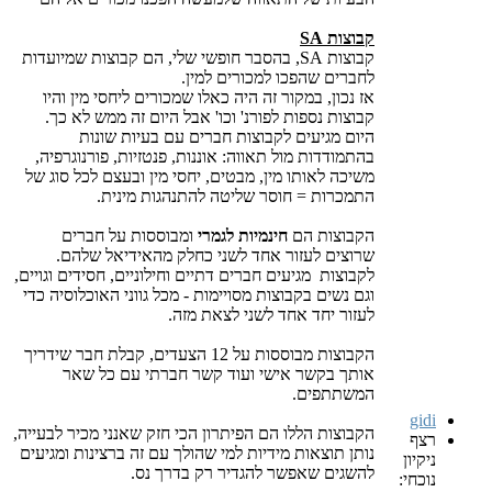
קבוצות SA
קבוצות SA, בהסבר חופשי שלי, הם קבוצות שמיועדות
לחברים שהפכו למכורים למין.
אז נכון, במקור זה היה כאלו שמכורים ליחסי מין והיו
קבוצות נספות לפורנ' וכו' אבל היום זה ממש לא כך.
היום מגיעים לקבוצות חברים עם בעיות שונות
בהתמודדות מול תאווה: אוננות, פנטזיות, פורנוגרפיה,
משיכה לאותו מין, מבטים, יחסי מין ובעצם לכל סוג של
התמכרות = חוסר שליטה להתנהגות מינית.
הקבוצות הם
חינמיות לגמרי
ומבוססות על חברים
שרוצים לעזור אחד לשני כחלק מהאידיאל שלהם.
לקבוצות מגיעים חברים דתיים וחילוניים, חסידים וגויים,
וגם נשים בקבוצות מסויימות - מכל גווני האוכלוסיה כדי
לעזור יחד אחד לשני לצאת מזה.
הקבוצות מבוססות על 12 הצעדים, קבלת חבר שידריך
אותך בקשר אישי ועוד קשר חברתי עם כל שאר
המשתתפים.
gidi
הקבוצות הללו הם הפיתרון הכי חזק שאנני מכיר לבעייה,
רצף
נותן תוצאות מידיות למי שהולך עם זה ברצינות ומגיעים
ניקיון
להשגים שאפשר להגדיר רק בדרך נס.
נוכחי: