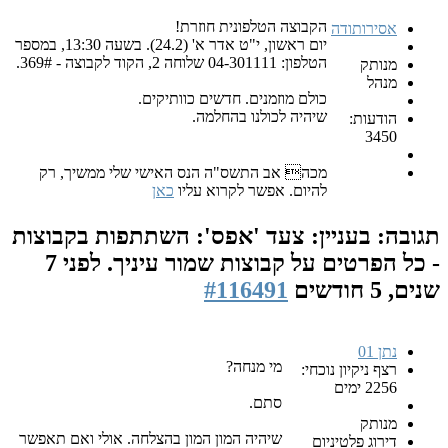
הקבוצה הטלפונית חוזרת!
אסירותודה
יום ראשון, י"ט אדר א' (24.2). בשעה 13:30, במספר
הטלפון: 04-301111 שלוחה 2, הקוד לקבוצה - 369#.
מנותק
מנהל
כולם מוזמנים. חדשים כוותיקים.
שיהיה לכולנו בהחלמה.
הודעות:
3450
מכה אב התשס"ה הנס האישי שלי ממשיך, רק
להיום. אפשר לקרוא עליו
כאן
תגובה: בעניין: צעד 'אפס': השתתפות בקבוצות
- כל הפרטים על קבוצות שמור עיניך.
לפני 7
שנים, 5 חודשים
#116491
נתן 01
מי מנחה?
רצף ניקיון נוכחי:
2256 ימים
סתם.
מנותק
שיהיה המון המון בהצלחה. אולי ואם תאפשר
דירוג פלטיניום