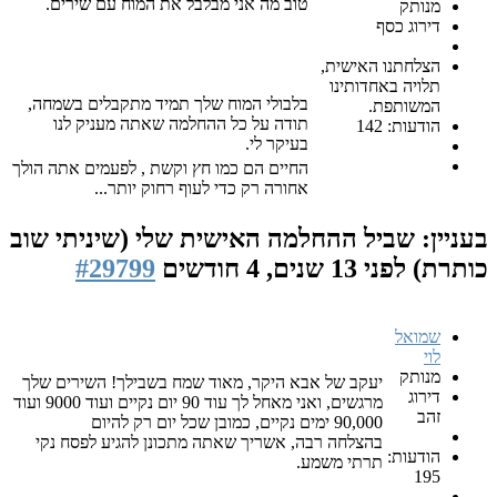
טוב מה אני מבלבל את המוח עם שירים.
סף
ו האישית,
אחדותינו
בלבולי המוח שלך תמיד מתקבלים בשמחה,
ת.
תודה על כל ההחלמה שאתה מעניק לנו
1
בעיקר לי.
החיים הם כמו חץ וקשת , לפעמים אתה הולך
אחורה רק כדי לעוף רחוק יותר...
ביל ההחלמה האישית שלי (שיניתי שוב
1 שנים, 4 חודשים
#29799
יעקב של אבא היקר, מאוד שמח בשבילך! השירים שלך
מרגשים, ואני מאחל לך עוד 90 יום נקיים ועוד 9000 ועוד
90,000 ימים נקיים, כמובן שכל יום רק להיום
בהצלחה רבה, אשריך שאתה מתכונן להגיע לפסח נקי
תרתי משמע.