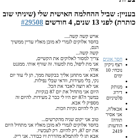
ביל ההחלמה האישית שלי (שיניתי שוב
1 שנים, 4 חודשים
#29508
אויש קשה קשה....
בחסד אלוקים לגמרי לא מובן מאליו עדיין ממשיך
הנס,
קשה קשה...
צריך למסור לאלוקים את הקשיים,
ים
אני מת ליפול, מת למעוד. זה שורף אותי. ממגנט
ון
אותי.
חי: 10
אבא אני מתחנן אליך בבקשה ממך, תן לי עוד יום
נקי, בלי מעידות, וודאי שבלי נפילות.
אני לא רוצה לאבד את הכל.
היום אני מתחיל את יום 87 בנקיות.
במשך ה87 יום היו לי כבר 2 מעידות. להיום זה
ם
מספיק לי אבא.
תן לי להיום נקיות וזכות.
,
ר
טוב אני יקום שניה מהקרשים...
בחסד אלוקים לגמרי לא מובן מאליו אני מתחיל היום
את יום 87, רק להיום. רק לעכשיו.
אבא תן לי להתמלא מהדרת זיו כבודך, אני ריק.