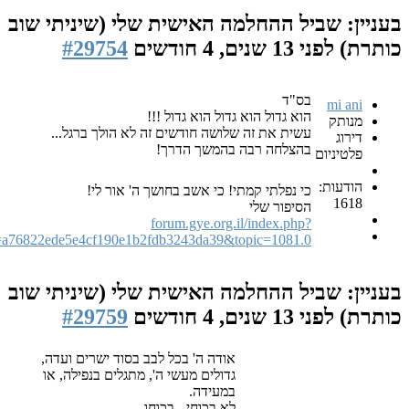
ביל ההחלמה האישית שלי (שיניתי שוב
1 שנים, 4 חודשים
#29754
בס"ד
הוא גדול הוא גדול הוא גדול !!!
עשית את זה שלושה חודשים זה לא הולך ברגל...
בהצלחה רבה בהמשך הדרך!
ם
כי נפלתי קמתי! כי אשב בחושך ה' אור לי!
הסיפור שלי
forum.gye.org.il/index.php?
PHPSESSID=a76822ede5e4cf190e1b2fdb3243da39&topic=1081.0
ביל ההחלמה האישית שלי (שיניתי שוב
1 שנים, 4 חודשים
#29759
אודה ה' בכל לבב בסוד ישרים ועדה,
גדולים מעשי ה', מתגלים בנפילה, או
במעידה.
לא בכוחי, -בכוחו.