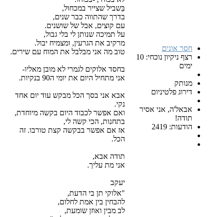
בֵּשביל שצייר במכחול,
בדרך שהתווה כבר שנים,
עם קוצים, אבל של שושנים.
על תמיכה שנותן לי בלי גבול,
מרקיב את הגרעין, ומצמיח יבול.
ים
טוב מה אני מבלבל את המוח עם שירים.
רצף ניקיון נוכחי: 10
בחסד אלוקים לגמרי לא מובן מאליו-
אני מתחיל היום את יומי ה90 בנקיות.
טיניום
אבא אני בסך הכל מבקש עוד יום אחד
נקי.
 אני אסיר
ואם אפשר לכבוד היום בקשה מיוחדת,
בתחנות, הכי קשה לי,
24
אז אם אפשר בבקשה קצת טורבו. זה
הכל.
תודה אבא,
אני מת עליך.
יעקב
"אלוקי תן בי הדעת,
להבחין בין אמת לחלום,
לב מבין ואוזן שומעת,