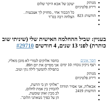
יעקב של אבא היקר שלום
טיניום
כל הכבוד אחי , מחזיק לך אצבעות .
8
הצלחה רבה בס"ד
ביל ההחלמה האישית שלי (שיניתי שוב
1 שנים, 4 חודשים
#29710
ים
בחסד אלוקים לגמרי לא מובן מאליו,
נוכחי: 10 ימים
אני מסיים את יום ה89.
בתפילה להמשך לילה נקי וטוב.
טיניום
"אלוקי תן בי הדעת,
 אני אסיר תודה!
להבחין בין אמת לחלום,
24
לב מבין ואוזן שומעת,
הן על כפיך נשאתני הלום".