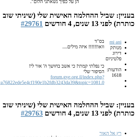
הן על כפיך נשאתני הלום".
ביל ההחלמה האישית שלי (שיניתי שוב
1 שנים, 4 חודשים
#29761
בס"ד
וואו!!!!!! איזה מילים....
ם
כי נפלתי קמתי! כי אשב בחושך ה' אור לי!
הסיפור שלי
forum.gye.org.il/index.php?
PHPSESSID=a76822ede5e4cf190e1b2fdb3243da39&topic=1081.0
ביל ההחלמה האישית שלי (שיניתי שוב
1 שנים, 4 חודשים
#29763
האור