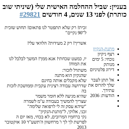
ביל ההחלמה האישית שלי (שיניתי שוב
1 שנים, 4 חודשים
#29821
זכית! רק שלא תתפטר לנו פתאום! תחוש שזכית
ל"90 נקיים"
אשריך! רק 2 מעידות? הלוואי עלי!
קיון
ון
יו, כמעט שכחתי! אנא ממך! המשך לבלבל לנו
את המוח!
טיניום
משתדל לזכור:
שהנקיון הוא מתנה
 לעבר
שלא מקבלים אותה בחינם
רוס את
שדרושה עבודה רצינית עקבית וממושכת לזכות
בה
20
שהיא מגיעה ללא חומר משמר
שצריך להמשיך בעבודה ע"מ לשמרה
"שיהא עסק זה לי לרפואה שלימה"
זכני, אלוקי, ל"מתנת-הנקיון"
נקי ברחמיו המרובים, לא בכחי, מאז יום ה
לפרשת לך לך ו' מרחשוון ה'תשע"ד 10 אוקטובר
2013