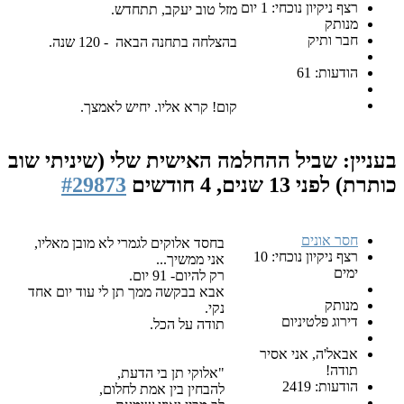
 נוכחי: 1 יום
מזל טוב יעקב, תתחדש.
ק
בהצלחה בתחנה הבאה - 120 שנה.
6
קום! קרא אליו. יחיש לאמצך.
ביל ההחלמה האישית שלי (שיניתי שוב
1 שנים, 4 חודשים
#29873
ים
בחסד אלוקים לגמרי לא מובן מאליו,
רצף ניקיון נוכחי: 10
אני ממשיך...
רק להיום- 91 יום.
אבא בבקשה ממך תן לי עוד יום אחד
נקי.
טיניום
תודה על הכל.
 אני אסיר
"אלוקי תן בי הדעת,
24
להבחין בין אמת לחלום,