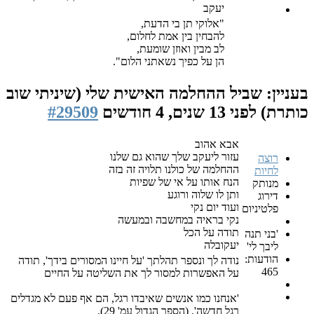
יעקב
"אלוקי תן בי הדעת,
להבחין בין אמת לחלום,
לב מבין ואוזן שומעת,
הן על כפיך נשאתני הלום".
ביל ההחלמה האישית שלי (שיניתי שוב
1 שנים, 4 חודשים
#29509
אבא אהוב
עזור ליעקב שלך שהוא גם שלנו
ההחלמה של כולנו תלויה זה בזה
הנח אותו על אי של שפיות
ותן לו שלוה ורוגע
ועוד יום נקי
ם
נקי בראיה במחשבה ובמעשה
תודה על הכל
יעקובלה
נודה לך ונספר תהלתך 'על חיינו המסורים בידך', תודה
על האפשרות למסור לך את השליטה על החיים
'אנחנו כמו אנשים שאיבדו רגל, הם אף פעם לא מגדלים
רגל חדשה'. (הספר הגדול עמ' 29).