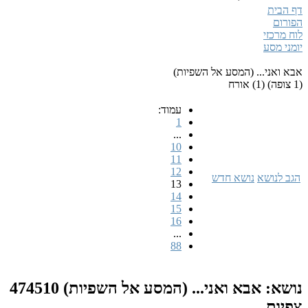
המסע אל השפיות)
עמוד:
1
...
10
11
12
א חדש
13
14
15
16
...
88
 ואני... (המסע אל השפיות)
474510