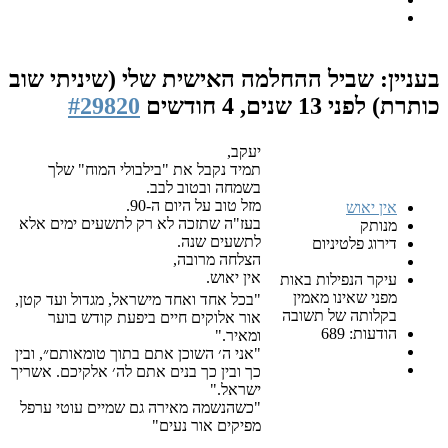
ביל ההחלמה האישית שלי (שיניתי שוב
1 שנים, 4 חודשים
#29820
יעקב,
תמיד נקבל את "בילבולי המוח" שלך
בשמחה ובטוב לבב.
מזל טוב על היום ה-90.
ש
בעז"ה שתזכה לא רק לתשעים ימים אלא
לתשעים שנה.
טיניום
הצלחה מרובה,
אין יאוש.
פילות באות
ינו מאמין
"בכל אחד ואחד מישראל, מגדול ועד קטן,
 של תשובה
אור אלוקים חיים ביפעת קודש בוער
6
ומאיר."
"אני ה׳ השוכן אתם בתוך טומאותם״, ובין
כך ובין כך בנים אתם לה׳ אלקיכם. אשריך
ישראל."
"כשהנשמה מאירה גם שמיים עוטי ערפל
מפיקים אור נעים"