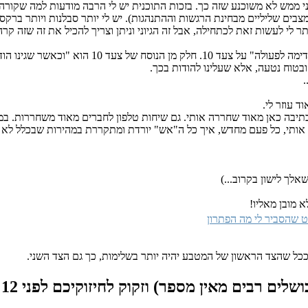
י ממש לא משוכנע שזה כך. בזכות התוכנית יש לי הרבה מודעות למה שקורה א
מצבים שליליים מבחינת הרגשות וההתנהגות). יש לי יותר סבלנות ויותר ברקס
 לי לעשות זאת לכתחילה, אבל זה הגיוני וניתן וצריך להכיל את זה שזה קרה
האמת שזה מזכיר לי משהו שקראתי אתמול בספר "
ובטוח נטעה, אלא שעלינו להודות בכך.
.
 עוזר לי.
שהכתיבה כאן מאוד שחררה אותי. גם שיחות טלפון לחברים מאוד משחררות. ב
יע אותי, כל פעם מחדש, איך כל ה"אש" יורדת ומתקררת במהירות שבכלל לא צ
לך לישון בקרוב...)
 שהסביר לי מה הפתרון
ככל שהצד הראשון של המטבע יהיה יותר בשלימות, כך גם הצד השני.
שלים רבים מאין מספר) וזקוק לחיזוקיכם
לפני 12 שנים, 3 חודשים