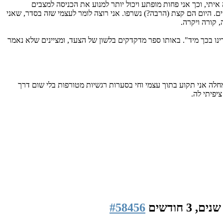
יתי, וכך אני פחות מופתע ויכול יותר למנוע את הכניסה למצבים
ים. היום הם קצת (הרבה?) נשרפו. אני רוצה לומר לעצמי שזה בסדר, שאני
, קורה ויקרה.
צעד קדימה לפעולה" על צעד 10. חלק מן הנוסח של צעד 10 הוא "וכאשר שגינו הודינו בכך מיד". באותו ספר מדקדקים בלשון של הצעד, ומציינים שלא נאמר
מחלה אני תקוע בתוך עצמי וחי בסערות רגשיות מטורפות בלי שום דרך
יפיתי לה.
#58456