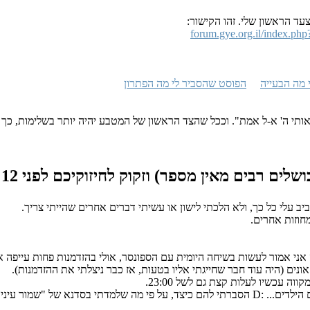
ד הראשון שלי. זהו הקישור:
forum.gye.org.il/index.p
 מה הבעייה
הפוסט שהסביר לי מה הפתרון
ותי ה' א-ל אמת". וככל שהצד הראשון של המטבע יהיה יותר בשלימות, כך 
שלים רבים מאין מספר) וזקוק לחיזוקיכם
לפני 12 שנים, 3 חודשים
ב עלי כל כך, ולא הלכתי לישון או עשיתי דברים אחרים שהייתי צריך.
חוזות אחרים.
ני אמור לעשות בשיחה היומית עם הספונסר, אולי בהזדמנות פחות עייפה א
ים (היה עוד חבר שחייגתי אליו בטעות, אז כבר ניצלתי את ההזדמנות).
ך" לפני פסח, והיה מצחיק ומשחרר.