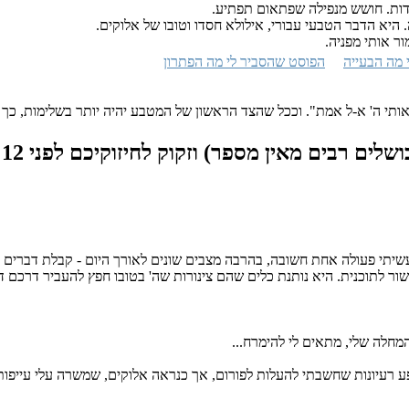
ות. חושש מנפילה שפתאום תפתיע.
. היא הדבר הטבעי עבורי, אילולא חסדו וטובו של אלוקים.
ור אותי מפניה.
 מה הבעייה
הפוסט שהסביר לי מה הפתרון
ותי ה' א-ל אמת". וככל שהצד הראשון של המטבע יהיה יותר בשלימות, כך 
שלים רבים מאין מספר) וזקוק לחיזוקיכם
לפני 12 שנים, 3 חודשים
 עשיתי פעולה אחת חשובה, בהרבה מצבים שונים לאורך היום - קבלת דברים ב
ור לתוכנית. היא נותנת כלים שהם צינורות שה' בטובו חפץ להעביר דרכם ד
מחלה שלי, מתאים לי להימרח...
שפע רעיונות שחשבתי להעלות לפורום, אך כנראה אלוקים, שמשרה עלי עייפות