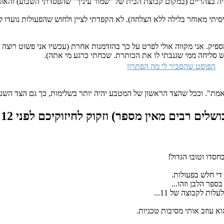
ה בצהריים (במקום קבוצת הבית של "שמור עיניך" שהפסדתי השבוע) והאזנ
יתי מאוחר בלילה ללא הצלחה). לא הקפדתי לציין ולחוש שהפעולות נועדו לח
מספיק. אני מקווה אולי לפרט על כך בהזדמנות אחרת (עכשיו אני פשוט רוצה לי
סליחה ממי שגנבתי לו את הכותרת. שכחתי כרגע מי אתה).
הפוסט שהסביר לי מה הפתרון
אמת". וככל שהצד הראשון של המטבע יהיה יותר בשלימות, כך גם הצד השני
שלים רבים מאין מספר) וזקוק לחיזוקיכם
לפני 12 שנים, 3 חודשים
די חלש בפעולות.
ספר הלבן וזהו...
ות לקבוצה של 11...
 עוזב אותי מסיבות טכניות.