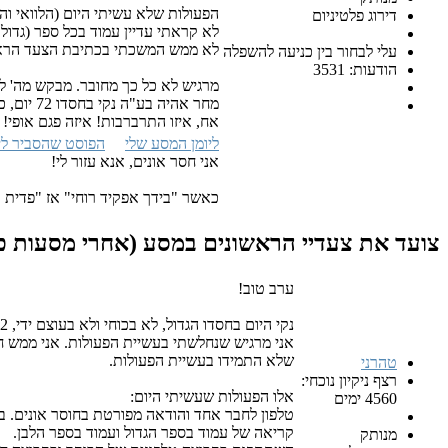
הפעולות שלא עשיתי היום (הלוואי והי
דירוג פלטיניום
לא קראתי עדיין עמוד בכל ספר (גדול
לא ממש המשכתי בכתיבת הצעד הראשון
עלי לבחור בין כניעה להשפלה
הודעות: 3531
מרגיש לא כל כך מחובר. מבקש מה' לנ
מחר אהיה בע"ה נקי בחסדו 72 יום, כמניין שמו הגדול (במילוי המירבי שלו. יו"ד ה"י וי"ו ה"י בגימטריא 72)!
אח, איזו התרברבות! איזה פגם אופי! 
ליומן המסע שלי
הפוסט שהסביר לי
אני חסר אונים, אנא עזור לי!
כאשר "בידך אפקיד רוחי" אז "פדית א
צועד את צעדיי הראשונים במסע (אחרי מסעות כו
ערב טוב!
נקי היום בחסדו הגדול, לא בכוחי ולא בעוצם ידי, 72 יום! מקווה להתעורר מחר ל-73 ימים נקיים.
שלא התמידו בעשיית הפעולות.
טהרני
רצף ניקיון נוכחי:
אלו הפעולות שעשיתי היום:
4560 ימים
טלפון לחבר אחד והודאה מפורטת בחוסר אונים. בא
קריאה של עמוד בספר הגדול ועמוד בספר הלבן.
מנותק