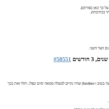
ל כך כאן בפורום).
י בכתיבתו).
גם הצד השני.
#58551
אני מרגיש שנחלשתי בעשיית הפעולות. אני ממש חייב להתחזק בזה. קראתי לאחרונה פה בפורום דברים שכתבו שני חברים (רוצה בטוב ו-brother) שהיו נקיים למעלה ממאה ימים ונפלו, ותלו זאת בכך