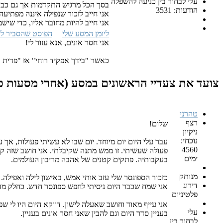
עלי לבחור בין כניעה להשפלה
בסך הכל מרגיש התקדמות אך גם כבד
הודעות: 3531
אני חייב לזכור שנפילה איננה מפתיעה
אני חייב להיות מחובר אליו, כדי שישמ
ליומן המסע שלי
הפוסט שהסביר לי
אני חסר אונים, אנא עזור לי!
כאשר "בידך אפקיד רוחי" אז "פדית א
צועד את צעדיי הראשונים במסע (אחרי מסעות כו
טהרני
רצף
שלום!
ניקיון
נוכחי:
עבר עלי היום יום מיוחד. יום שבו לא עשיתי פעולות, אך
4560
פעולה שעשיתי. זו ממש מתנה שקיבלתי. אני חושב שזה קש
ימים
בעקבותיה. פתקים קטנים של אהבה מריבון העולמים.
מנותק
כזכור הספונסר שלי עזב אותי אמש, באישון לילה ואפילה.
דירוג
אני שמח שכבר היום ניסיתי לחפש ספונסר חדש. כחלק מה
פלטיניום
אני עייף מאוד וחושב שאעלה לישון. דווקא היום היו לי 
עלי
בעניין סדר היום וגם להבין שאני חסר אונים בעניין.
לבחור בין