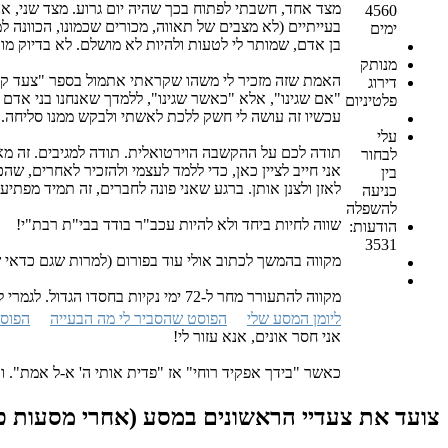
מצד אחד, חשבתי לפתוח בכך שהיה יום גרוע. מצד שני, אנ
4560
בעייתיים (לא מצבים של תאווה, מכורים שכמונו, הכוונה ל
ימים
בן אדם, שמותר לי לטעות ולהיות לא מושלם. לא בדיוק מותר
מנותק
דירוג
"אם שגינו", אלא "כאשר שגינו", ללמדך שאנחנו בני אדם 
פלטיניום
עכשיו זה עושה לי חשק ללכת לאשתי ולבקש ממנו סליחה..
עלי
תודה לכם על ההקשבה הוירטואלית. תודה למגיבים. זה מאוד
לבחור
אני חייב לציין כאן, כדי ללמד לעצמי ולהזכיר לאחרים, 
בין
לאזן ולצנן אותן. ברגע שאני פונה לחברים, זה תמיד מפת
כניעה
להשפלה
שווה לחיות ביחד ולא להיות עכב"ר בודד בבי"ת רבת"י!
הודעות:
3531
מקווה בהמשך לכתוב אולי עוד בפורום (למרות שגם כדאי שא
מקווה להתעורר מחר ל-72 ימי נקיות בחסדו הגדול. לגמרי לא מובן מאליו!
ליומן המסע שלי
הפוסט שהסביר לי מה הבעייה
הפוסט
אני חסר אונים, אנא עזור לי!
כאשר "בידך אפקיד רוחי" אז "פדית אותי ה' א-ל אמת". ו
צועד את צעדיי הראשונים במסע (אחרי מסעות כו