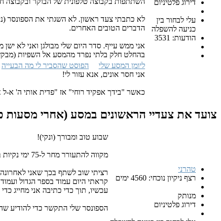
השתתפות בקבוצה טלפונית של הבוקר ובקבוצה חי
דירוג פלטיניום
לא כתבתי צעד ראשון. לא השגתי את הספונסר (ניס
עלי לבחור בין
הדברים הטובים האחרים.
כניעה להשפלה
הודעות: 3531
אני ממש עייף. סדר היום שלי מבולגן ואני לא ישן 
בהחלט חלק בלתי נפרד מהמסע אל השפיות (מבקש 
ליומן המסע שלי
הפוסט שהסביר לי מה הבעייה
אני חסר אונים, אנא עזור לי!
כאשר "בידך אפקיד רוחי" אז "פדית אותי ה' א-ל 
צועד את צעדיי הראשונים במסע (אחרי מסעות כו
שבוע טוב ומבורך (ונקי)!
מקווה להתעורר מחר ל-75 ימי נקיות בחסדו וטובו הגדול!
טהרני
רציתי שוב לשתף בכך שאני לאחרונה 
רצף ניקיון נוכחי: 4560 ימים
קראתי היום עמוד בספר הגדול ועמוד ב
עכשיו, תוך כדי כתיבה אני מחייג כדי לעל
מנותק
דירוג פלטיניום
הספונסר שלי התקשר כדי להודיע שהוא