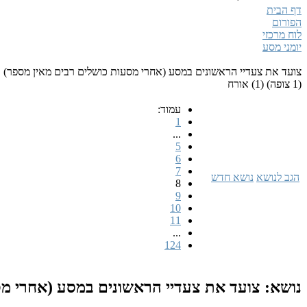
דף הבית
הפורום
לוח מרכזי
יומני מסע
צועד את צעדיי הראשונים במסע (אחרי מסעות כושלים רבים מאין מספר) וז
(1 צופה) (1) אורח
עמוד:
1
...
5
6
7
הגב לנושא
נושא חדש
8
9
10
11
...
124
נושא: צועד את צעדיי הראשונים במסע (אחרי מסע