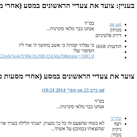
בעניין: צועד את צעדיי הראשונים במסע (אחרי מ
בס"ד
mi ani
אנחנו כבר מלאי סקרנות...
מנותק
דירוג פלטיניום
כי נפלתי קמתי! כי אשב בחושך ה' אור לי!
הודעות: 1618
הסיפור שלי
822ede5e4cf190e1b2fdb3243da39&topic=1081.0
צועד את צעדיי הראשונים במסע (אחרי מסעות כו
mi כתב on 23 אפר' 2014 10:24
:
בס"ד
אנחנו כבר מלאי סקרנות...
טהרני
לא בטוח שהפעם זה כל כך מעניין. ישנתי הלילה בערך אר
רצף
שהוצאתי (כמובן) על אשתי...
ניקיון
נוכחי: