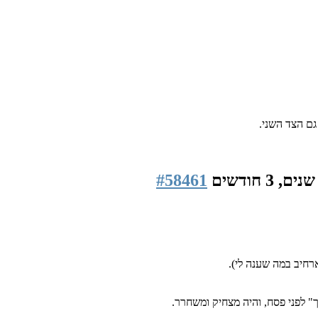
גם הצד השני.
#58461
רחיב במה שענה לי).