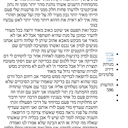
מהמחוזות הישנים אשתי נוהגת מהר יותר ממני זה נתון
אוביקטיבי ולדעתי פחות חלק ממני זה פרשנות שלי פעם
הייתי מאיר יותר נכון מעיר לה על ימין ועל שמאן תזהרי
מזה איך לא ראית את ההוא ויותר מהר יותר לאט עכשיו
בנוני
ובכל זאת הפעם אני שקט כאוב מאוד ורוצה בכל מעודי
להעיר כמובן על מנת שהיא תשתפר אבל לא אני לא
מאיר אני מבקש מאבא אהוב שיתן לי שלווה ורוגע אנחנו
מגיעים למיון אני נכנס ואשתי ממשיכה למכרים שם
הילדים הקטנים יהיו עד שנדע מה קורה
צריך
נכנס למיון ברגיעות מופנה לאחות אחר כך לוקחים לי דם
חבר
לבדיקה אני יכול ללגום שם בבדיקה יש שם ויסקי משובח
מנותק
תוצרת חו"ל אבל בחסדי ה' לא לוגם לא מתקרב ממש
דירוג
למרות שהפיתוי גדול עד מאוד
פלטיניום
נכנס לרופאה לבדיקה ממש בחסדי אב רחום הכל זורם
כמו שהוא רוצה גם בדיקה שאמרו שרוב הסיכויים שלא
הודעות:
נקבל אנחנו נשלחים אליה אני כבר עם אשתי שתחיה
596
בזמן ההמתנה בין תור למשנהו אני יושב עם זוגתי וזה
מדהים פעם כל אחד בעניניו והפעם הרבה יותר חיבור
יש מחלוקות מדי פעם במיוחד על דרכי הפעולה זוגתי
חושבת שעדיף מדי פעם לזרז אותם ואני חושב שעדיף
פחות על פניו נראה בסוף שאשתי צדקה כי הרופאה
השניה שכחה לומר לנו שיש לי אבן בכליה ורק שאשתי
שאלה מה קורה אז היא הבינה שלא אמרו לנו ואמרה
ושיחררה אותנו לביתנו אני בכל זאת חשבתי שבלי הלחץ