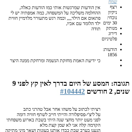
שמח
רצף
אין הודעות שמרגשות אותי כמו הודעות כאלה,
ניקיון
ההחלמה משליכה על המשפחה, כמה אמפתיה יש לי
נוכחי:
פתאום אם הילד,,,, וכמה רגש מתעורר מלדמיין חווית
30 ימים
ילד הלומד עם אביו,
מנותק
תודה
דירוג
פלטיניום
הודעות:
1856
כי ידיעת האמת מחזקת הנשמה ומרחקת ממנה היצר
תגובה: המסע של היום בדרך לאין קץ
לפני 9
שנים, 2 חודשים
#104442
רציתי לכתוב על משהו אחר אבל טהרני כתב
על ליצ'י-פסיפלורה והייתי חייב לשתף חוויה דומה
לפני מעט יותר מחצי שנה היתי בשבת בארוע משפחתי
הקדמה קלה אני לא שמן קצת מלא
הגענו בערב שבת כבדו אותנו בעוגות ושאר מיני מתיקה