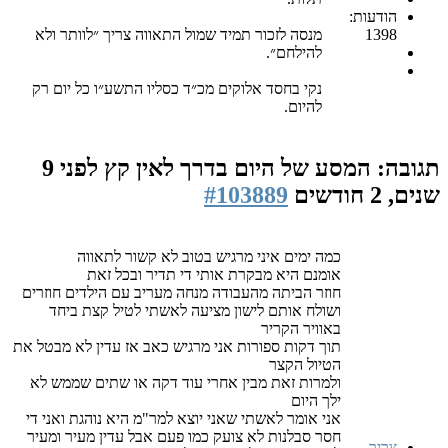
הודעות:
1398
מנסה לזכור תמיד שמול התאווה צריך ״לוותר ולא
להילחם״.
נקי בחסד אלוקים מכ״ד כסליו התשע״ו כל יום רק
להיום.
תגובה: המסע של היום בדרך לאין קץ
לפני 9
שנים, 2 חודשים
#103889
כמה ימים איני מרגיש בטוב לא קשור לתאווה
אומנם היא מבקרת אותי די תדיר ובכל זאת
חוזר הביתה מהעבודה מנחה מעריב עם הילדים חוזרים
ושולח אותם לישון מציעה לאשתי לטיל קצת ביחד
באוויר הקריר
תוך דקות ספורות אני מרגיש כאב אז עדין לא מבטל את
הטיול הקצר
ולמרות זאת מבין אחרי עוד דקה או שתים שממש לא
ילך היום
אני אומר לאשתי שאני יוצא למר"מ היא נוהגת ואני די
חסר סבלנות לא צועק כמו פעם אבל עדין מעיר ומעיר
צריך