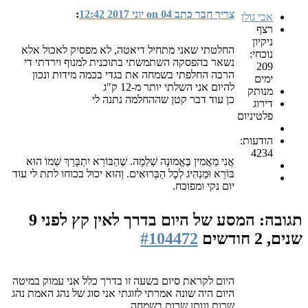
צריך חבר כתב on 04 יוני 2017 12:42
:
אבי גולן
רצף
ניקיון
החלטתי שאני מתחיל דיאטה, לא מפסיק לאכול אלא
נוכחי:
נשאר בהפסקה השתמשתי בתוכנית למנוף וירדתי די
209
הרבה החלפתי בשמחה את בגדי בכמה מידות ונכון
ימים
להיום אני השלתי יותר מ-12 ק"ג
מנותק
כן עוד דבר קטן שההחלמה נתנה לי
דירוג
פלטיניום
הודעות:
4234
אֲנִי מַאֲמִין בֶּאֱמוּנָה שְׁלֵמָה. שֶׁהַבּוֹרֵא יִתְבָּרַךְ שְׁמוֹ הוּא
בּוֹרֵא וּמַנְהִיג לְכָל הַבְּרוּאִים. וְהוּא יכול בכוחו לתת לי עוד
יום נקי ומפוכח.
תגובה: המסע של היום בדרך לאין קץ
לפני 9
שנים, 2 חודשים
#104472
היום לקראת סיום בשעה זו בדרך כלל אני עמוק במיטה
היום היה שונה אמרתי לזוגתי אני סוג של נהג האמת נהג
שרות ונותן שרות בשמחה