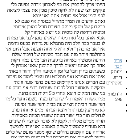
הייתי צריך להקפיץ את בני לאבחון מרחק נסיעה בלי
פקקים חצי שעה לא לוקח סיכון מכין את עצמי ליציאה
לפני הזמן אבל אוי כוסית אחת ואני יוצא
ואתם יודעים זה תמיד מתחיל בכוסית אף פעם לא
בבקבוק של ויסקי מזוקק תצורת חו"ל כמובן איכותי
וכוסית רודפת לה כוסית אני יוצא באיחור קל
אבא אוהב בכל זאת מסדר שאגיע בזמן לבני אני ממתין
לו בעבר כבר הלב היה מתמלא על גדותיו בכעס וחימה
איך אני מחכה ךו ולא הוא לי איזה חוצפה אבל היום אני
בהחלמה ויותר מזה עם חבר בשיחה של חיבור שולח
הודעה וממשיך בשיחה ברגיעות הבן מגיע כמה דקות
צריך
אחר כך ואנחנו יוצאים לדרך התיכנון שאני אמתין לו
חבר
כשעתים בחוץ חבל על זמן הנסיעה הלוך וחזור הבאתי
מנותק
איתי את הגמרא ואני מתלבט עם עצמי לימוד או חיבור
דירוג
עם חברים אנחנו מקדימים כמעט בחצי שעה וזוגתי
פלטיניום
מבקשת שאחזור חבל לחכות שעתים וחצי אני בודק עם
בני שזה המקום ויוצא אחרי כ'5 דקות המאבחנת
הודעות:
ממתקשרת ואומרת לי שתסיים בעוד כשעה וחצי כלומר
596
חצי שעה הביתה חצי שעה בבית וחצי שעה נסיעה
לא מתייעץ עם זוגתי ויוצא הביתה מגיע ארוחת ערב
לגדולים תוך כדי ישור העוגה שזוגתי הכינה באסירות
תודה מסיים מקלחת לקטן לא שוכח לצחצח לו שיניים
הוא מעדיף להמשיך לשחק באמבט ואני יורד להמשך
ארוחה עם הקטנים גדולים שוטף מספר מועט של כלים
מחזיר לפמוטים את הזכוכיות של הנרונים מדרבן את