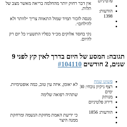
פלטיניום
אין דבר רחוק יותר מהחלמה בריאה מאשר מצב של
תלות.
הודעות:
1398
מנסה לזכור תמיד שמול התאווה צריך ״לוותר ולא
להילחם״.
נקי בחסד אלוקים מכ״ד כסליו התשע״ו כל יום רק
להיום.
תגובה: המסע של היום בדרך לאין קץ
לפני 9
שנים, 2 חודשים
#104110
פשוט שמח
לא יאומן, איזה עין טוב, כמה אופטימיות.
רצף ניקיון נוכחי: 30
ימים
שתהיה רפואה שלימה
מנותק
דירוג פלטיניום
הודעות: 1856
כי ידיעת האמת מחזקת הנשמה ומרחקת
ממנה היצר