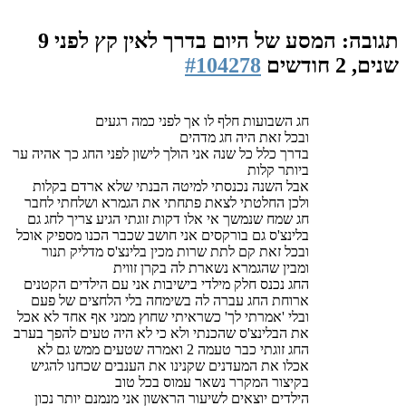
תגובה: המסע של היום בדרך לאין קץ
לפני 9
שנים, 2 חודשים
#104278
חג השבועות חלף לו אך לפני כמה רגעים
ובכל זאת היה חג מדהים
בדרך כלל כל שנה אני הולך לישון לפני החג כך אהיה ער
ביותר קלות
אבל השנה נכנסתי למיטה הבנתי שלא ארדם בקלות
ולכן החלטתי לצאת פתחתי את הגמרא ושלחתי לחבר
חג שמח שנמשך אי אלו דקות זוגתי הגיע צריך לחג גם
בלינצ'ס גם בורקסים אני חושב שכבר הכנו מספיק אוכל
ובכל זאת קם לתת שרות מכין בלינצ'ס מדליק תנור
ומבין שהגמרא נשארת לה בקרן זווית
החג נכנס חלק מילדי בישיבות אני עם הילדים הקטנים
ארוחת החג עברה לה בשימחה בלי הלחצים של פעם
ובלי 'אמרתי לך' כשראיתי שחוץ ממני אף אחד לא אכל
את הבלינצ'ס שהכנתי ולא כי לא היה טעים להפך בערב
החג זוגתי כבר טעמה 2 ואמרה שטעים ממש גם לא
אכלו את המעדנים שקנינו את הענבים שכחנו להגיש
בקיצור המקרר נשאר עמוס בכל טוב
הילדים יוצאים לשיעור הראשון אני מנמנם יותר נכון