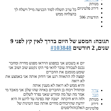
מנותק
דירוג פלטיניום
כל ערב תשלח לסוד הכניעה מייל וישלח לך
בהצלחה ממש
הודעות: 596
תגובה: המסע של היום בדרך לאין קץ
לפני 9
שנים, 2 חודשים
#103848
יום א בשבוע אני במפגש הוידאו מפגש מחייה ומחבר
נכנס לעבודה עובר לוואי פיי הקו נקטע שוב ושוב אני
שומע מגומגם את החברים
קפצה לה התאווה רגע אני דוחק אותה אני באמצע את
לא רואה
והיא ממש לא רואה לא מענין אותה
ומתחיל ויכוח בן החברים באיזה שהו שלב אני מאבד מי
צריך
אמר מה ועל מה ומודיע שאני נפרד לשלום
חבר
ולזה היא חיכתה ישבה יפה בפינה עד לרגע זה היא
מנותק
יודעת שהויכוחים מחיים אותה כמו הטינות של
דירוג
האלכוהוליסטים
פלטיניום