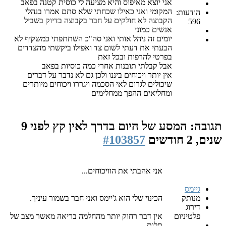
אני יוצא מאיפוס והיא מציעה לי כוסית קטנה בפאב
המקומי ואני כאילו שכחתי שלא סתם אמרו בנהלי
הודעות:
הקבוצה לא חולקים על חבר בקבוצה בדיוק בשביל
596
אנשים כמוני
יומים זה ניהל אותי ואני סה"כ השתתפתי כמשקיף לא
הבעתי את דעתי לשום צד ואפילו ביקשתי מהצדדים
בפרטי להרפות ובכל זאת
אבל קבלתי תובנות אחרי כמה כוסיות בפאב
אין יותר ויכוחים ביננו ולכן גם לא נדבר על דברים
שיכולים לגרום לאי הסכמה ויגררו ויכוחים מיותרים
ומחליאים ההפך ממחלימים
תגובה: המסע של היום בדרך לאין קץ
לפני 9
שנים, 2 חודשים
#103857
אני אהבתי את הוויכוחים...
גיימס
מנותק
הכינוי שלי הוא ג'יימס ואני חבר בשמור עיניך.
דירוג
פלטיניום
אין דבר רחוק יותר מהחלמה בריאה מאשר מצב של
תלות.