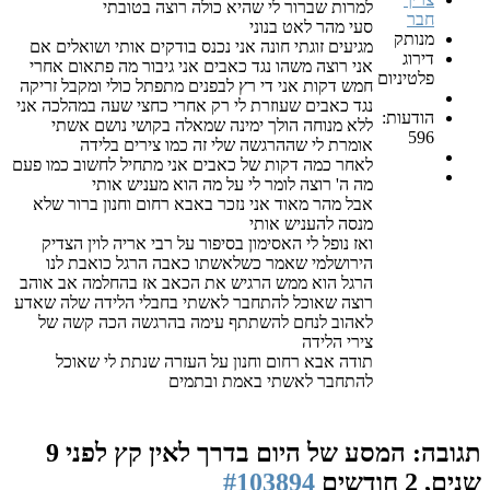
למרות שברור לי שהיא כולה רוצה בטובתי
חבר
סעי מהר לאט בנוני
מנותק
מגיעים זוגתי חונה אני נכנס בודקים אותי ושואלים אם
דירוג
אני רוצה משהו נגד כאבים אני גיבור מה פתאום אחרי
פלטיניום
חמש דקות אני די רץ לבפנים מתפתל כולי ומקבל זריקה
נגד כאבים שעוזרת לי רק אחרי כחצי שעה במהלכה אני
הודעות:
ללא מנוחה הולך ימינה שמאלה בקושי נושם אשתי
596
אומרת לי שההרגשה שלי זה כמו צירים בלידה
לאחר כמה דקות של כאבים אני מתחיל לחשוב כמו פעם
מה ה' רוצה לומר לי על מה הוא מעניש אותי
אבל מהר מאוד אני נזכר באבא רחום וחנון ברור שלא
מנסה להעניש אותי
ואז נופל לי האסימון בסיפור על רבי אריה לוין הצדיק
הירושלמי שאמר כשלאשתו כאבה הרגל כואבת לנו
הרגל הוא ממש הרגיש את הכאב אז בהחלמה אב אוהב
רוצה שאוכל להתחבר לאשתי בחבלי הלידה שלה שאדע
לאהוב לנחם להשתתף עימה בהרגשה הכה קשה של
צירי הלידה
תודה אבא רחום וחנון על העזרה שנתת לי שאוכל
להתחבר לאשתי באמת ובתמים
תגובה: המסע של היום בדרך לאין קץ
לפני 9
שנים, 2 חודשים
#103894