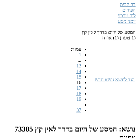
דף הבית
הפורום
לוח מרכזי
יומני מסע
המסע של היום בדרך לאין קץ
(1 צופה) (1) אורח
עמוד:
1
...
13
14
15
הגב לנושא
נושא חדש
16
17
18
19
...
37
נושא: המסע של היום בדרך לאין קץ
73385
צפיות