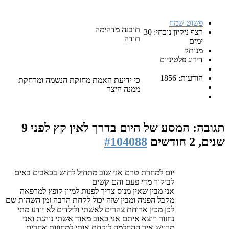
פשוט שמח
תובנה מדהימה
רצף ניקיון נוכחי: 30
תודה
ימים
מנותק
דירוג פלטיניום
הודעות: 1856
כי ידיעת האמת מחזקת הנשמה ומרחקת
ממנה היצר
תגובה: המסע של היום בדרך לאין קץ
לפני 9
שנים, 2 חודשים
#104088
יום למחרת טרם אני שוב מתחיל לחוש בכאבים באים
לביקור מדי פעם והם קשים
אני מבין שאין מנוס צריך לפנות למיון קופץ למרפאה
מקבל הפניה ומבין שזה יכול לקחת הרבה זמן השהות שם
לכן מכין ארוחת צהרים לאשתי ולילדים לא יודע מתי
נחזור ויוצא איתם אני כאוב מאוד אשתי נוהגת ואני
מרגיש איך ההחלמה לוקחת אותי למחוזות אחרים