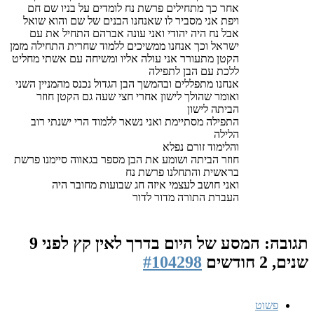
אחר כך מתחילים פרשת נח לומדים על בניו שם חם
ויפת אני מסביר לו שאנחנו הבנים של שם והוא שואל
אבל נח היה יהודי ואני עונה אברהם התחיל את עם
ישראל וכך אנחנו ממשיכים ללמוד שחרית התחילה מזמן
הקטן מתעורר אני עולה אליו ומשיחה עם אשתי מחליט
ללכת עם הבן לתפילה
אנחנו מתפללים ובהמשך הבן הגדול נכנס מהמניין השני
ואומר שהולך לישון אחרי חצי שעה גם הקטן חוזר
הביתה לישון
התפילה מסתיימת ואני נשאר ללמוד הרי ישנתי רוב
הלילה
והלימוד זורם נפלא
חוזר הביתה ושומע את הבן מספר בגאווה סיימנו פרשת
בראשית והתחלנו פרשת נח
ואני חושב לעצמי איזה חג שבועות מחובר היה
העברת התורה מדור לדור
תגובה: המסע של היום בדרך לאין קץ
לפני 9
שנים, 2 חודשים
#104298
פשוט