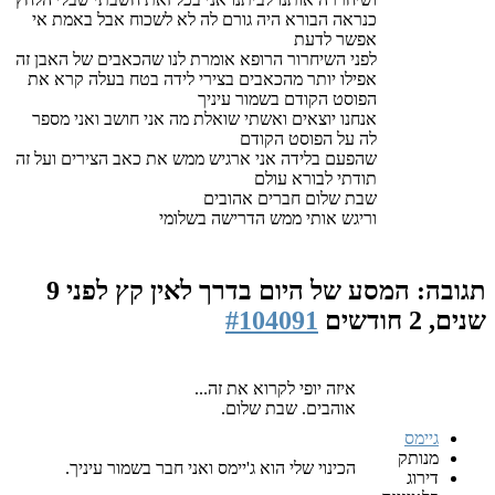
כנראה הבורא היה גורם לה לא לשכוח אבל באמת אי
אפשר לדעת
לפני השיחרור הרופא אומרת לנו שהכאבים של האבן זה
אפילו יותר מהכאבים בצירי לידה בטח בעלה קרא את
הפוסט הקודם בשמור עיניך
אנחנו יוצאים ואשתי שואלת מה אני חושב ואני מספר
לה על הפוסט הקודם
שהפעם בלידה אני ארגיש ממש את כאב הצירים ועל זה
תודתי לבורא עולם
שבת שלום חברים אהובים
וריגש אותי ממש הדרישה בשלומי
תגובה: המסע של היום בדרך לאין קץ
לפני 9
שנים, 2 חודשים
#104091
איזה יופי לקרוא את זה...
אוהבים. שבת שלום.
גיימס
מנותק
הכינוי שלי הוא ג'יימס ואני חבר בשמור עיניך.
דירוג