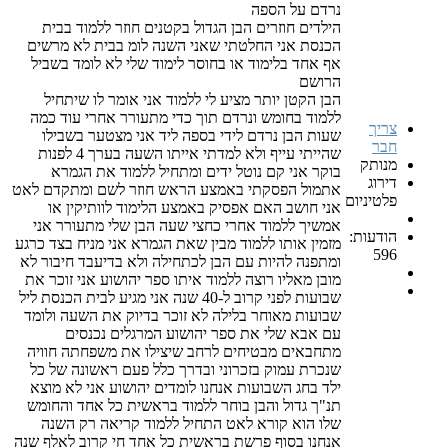
נרדם על הספה
הילדים חוזרים הבן הגדול בקטנים חוזר ללמוד בבית
הכנסת אני החלטתי שאני השנה לומ בבית לא מרשים
אף אחד בלימוד או בחוסר לימוד שלי לא לומד בשביל
הרושם
הבן הקטן יותר מציע לי ללמוד אני אומר לו שיתחיל
ללמוד בחומש ונרדם תוך כדי מתעורר אחרי עוד כמה
צריך
שעות הבן נרדם לידי בספה ליד אני מצטער בשבילו
חבר
שהייתי עייף ולא למדתי אייתו השעה בערך 4 לפנות
מנותק
בוקר אני קם נוטל ידים ומתחיל ללמוד את הגמרא
דירוג
אתמול הפסקתי באמצע הראש חוזר לשם ומתקדם לאט
פלטיניום
אני חושב האם אפסיק באמצע הלימוד לוותיקין או
אמשיך ללמוד אחרי כחצי שעה הבן שלי מתעורר אני
הודעות:
מזמין אותו ללמוד מבין שאת הגמרא אני מניח בצד כרגע
596
ומתפנה להיות עם הבן לכתחילה ולא בדיעבד חיבור לא
מובן מאליו רוצה ללמוד איתו ספר יהושוע אני זוכר את
שבועות לפני קרוב ל-40 שנה אני מגיע לבית הכנסת ליל
שבועות מאוחר בלילה לא זוכר בדיוק את השעה ולומד
עם אבא שלי את ספר יהושוע המרגלים נכנסים
מתחבאים מבטיחים לרחב שיצילו את משפחתה חוויה
שנכרת עמוק בזכרוני ובדרך כלל פעם ראשונה של כל
ילד בחג השבועות אנחנו לומדים יהושוע אני לא מוצא
תנ"ך גדול והבן בוחר ללמוד בראשית כל אחד והחומש
שלו הוא קורא לאט התחיל ללמוד קריאה רק השנה
אנחנו בסוף פרשת בראשית כל אחד חי קרוב לאלף שנה