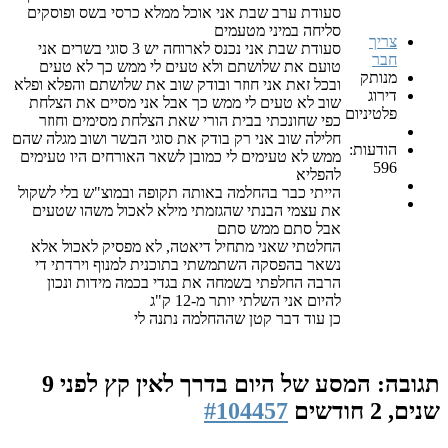
סעודת ערב שבת אני אוכל ממלא כרסי בשס ופוסקים
סליחה במיני מטעמים
צריך
סעודת שבת אני נכנס לארוחה יש 3 סוגי בשרים אני
חבר
טועם את שלושתם ולא טעים לי ממש כך לא טעים
מנותק
ובכל זאת אני חוזר ובודק שוב את שלושתם והפלא ופלא
דירוג
שוב לא טעים לי ממש כך אבל אני מסיים את הצלחת
פלטיניום
כפי שחונכתי בבית הורי שאת הצלחת מסימים וחוזר
חלילה שוב אני רק בודק את סוגי הבשר ושוב מגלה שהם
הודעות:
ממש לא טעימים לי כמובן לשאר האורחים היו טעימים
596
להפליא
הייתי כבר בהחלמה באותה תקופה ובמוצ"ש בלי לשקול
את עצמי הבנתי שהגזמתי מילא לאכול משהו שטעים
אבל סתם ממש סתם
החלטתי שאני מתחיל דיאטה, לא מפסיק לאכול אלא
נשאר בהפסקה השתמשתי בתוכנית למנוף וירדתי די
הרבה החלפתי בשמחה את בגדי בכמה מידות ונכון
להיום אני השלתי יותר מ-12 ק"ג
כן עוד דבר קטן שההחלמה נתנה לי
תגובה: המסע של היום בדרך לאין קץ
לפני 9
שנים, 2 חודשים
#104457