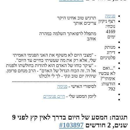
פנימה
תרגיש טוב אחינו היקר
רצף ניקיון
צריכים אותך
נוכחי:
4169
מתפלל לרפואתך השלמה במהרה
ימים
אוהב
מנותק
דירוג
- "מצבי היום לא משקף את האני הפנימי האמיתי
פלטיניום
שלי, אלא רק את מה שעשיתי בחיים עד היום".
- "עיקר כוחו של האדם הוא להודות בחולשתו ולפנות
"...ואם
אל ה'. זה הכוח הגדול של האדם" - הרב מנחם פרומן.
לא עכשיו
שיהיה יום טוב ונקי - לך לי ולכולנו
אימתי"?
----------------------------------------------------------
הודעות:
לסיפורי האישי -
פנימה
792
ליומן המסע שלי -
חיים פנימיים
תגובה: המסע של היום בדרך לאין קץ
לפני 9
שנים, 2 חודשים
#103897