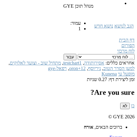
מנהל תוכן GYE
עמוד:
הגב לנושא
נושא חדש
1
דף הבית
הפורום
לוח מרכזי
אחראים כללים:
אסירותודה
,
testchart1
,
מתחיל שוב - וצועד לאלוקים
,
למען הסדר הטוב
,
ניריוסף
,
oron+12
,
רפאל-gye
מופעל עי
Kunena
זמן ליצירת דף: 0.27 שניות
Are you sure?
כן
לא
GYE 2026 ©
ברוכים הבאים,
אורח