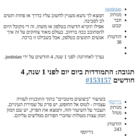
justinian
מנותק
תמצא לך נושא מעניין לחשוב עליו בדרך אז פחות תשים
חבר
לב לסביבה.
קבוע
אפילו תקרא חדשות בטלפון או משהו, זה די מקובל היום
להסתובב ככה ברחוב. בעולם מאוד צוחקים על זה איך
הודעות:
אנשים תקועים בטלפון, אבל בשבילנו זו ברכה.
38
נערך לאחרונה: לפני 1 שנה, 4 חודשים על ידי justinian.
תגובה: התמודדות ביום יום
לפני 1 שנה, 4
חודשים
#153157
בשיעור "ביצועים מיטביים" בתוך התוכנית לעזרה
ניריוסף
עצמית - לטוס אל החופש, יש פרק על שמירת העיניים,
מנותק
תעבור על השיעור הזה, ותמצא את הפרק, יש שם המון
מנהל
המון עצות מעולות שחברי הפורום ממליצים עליהם.
הודעות:
243
ניריוסף