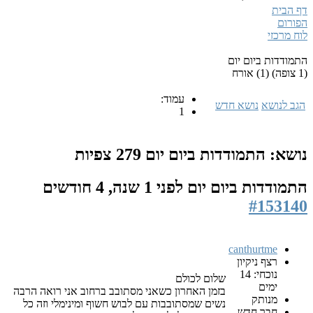
דף הבית
הפורום
לוח מרכזי
התמודדות ביום יום
(1 צופה) (1) אורח
עמוד:
הגב לנושא
נושא חדש
1
נושא: התמודדות ביום יום
279 צפיות
התמודדות ביום יום
לפני 1 שנה, 4 חודשים
#153140
canthurtme
רצף ניקיון
נוכחי: 14
שלום לכולם
ימים
בזמן האחרון כשאני מסתובב ברחוב אני רואה הרבה
מנותק
נשים שמסתובבות עם לבוש חשוף ומינימלי וזה כל
חבר חדש