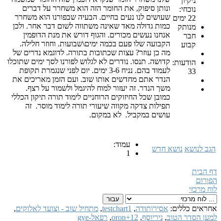
ניקיון
ונותן סיפוק, את החומר הזה הוא משחרר על דברים
נוכחי:
שעושים לנו נעים בחיים. הבעיה שבפורנו הוא משחרר
22 ימים
כמות גדולה מאד שאינה משתווה לשום דבר אחר. ולכן
מנותק
אנחנו נעשים מכורים. והגוף דורש את מנת הדופמין
חבר
הקבועה שלו פעם בכמה ימים\שבועות. וחוזר חלילה.
קבוע
מה כן עוזר? עצות שכתובות בתורה. לדוגמא נדרים של
קדושה. תנסו. נודרים לא לגלוש לפורנו לסך ימים שתוכלו
הודעות:
לעמוד בהם. נניח 3-6 ימים. יום לפני שנגמרת תקופת
33
הנדר אתם מחדשים אותו שוב. ועם הזמן מאריכים את
משך הנדר. זה יעזור למוח להיגמל ולשמור על רצף.
כמובן שכל החיזוקים הרוחניים לימוד תורה תיקון הכללי
תפילות צדקה מקווה שיעורי תורה לימוד מוסר. זה
עושים במקביל. לא במקום.
עמוד:
הגב לנושא
נושא חדש
1
דף הבית
הפורום
לוח מרכזי
אחראים כללים:
אסירותודה
,
testchart1
,
מתחיל שוב - וצועד לאלוקים
,
למען הסדר הטוב
,
ניריוסף
,
oron+12
,
רפאל-gye