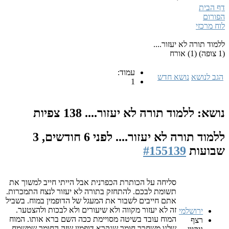
דף הבית
הפורום
לוח מרכזי
ללמוד תורה לא יעזור....
(1 צופה) (1) אורח
עמוד:
הגב לנושא
נושא חדש
1
נושא: ללמוד תורה לא יעזור....
138 צפיות
ללמוד תורה לא יעזור....
לפני 6 חודשים, 3
שבועות
#155139
סליחה על הכותרת הכפרנית אבל הייתי חייב למשוך את
תשומת לבכם. להתחזק בתורה לא יעזור לנצח התמכרות.
אתם חייבים לשבור את המעגל של הדופמין במוח. בשביל
זה לא יעזור מקווה ולא שיעורים ולא לבכות ולהצטער.
ירושלמי
המוח עובד בשיטה מסויימת ככה השם ברא אותו. המוח
רצף
שלנו משחרר חומר שנקרא דופמין שזה החומר שמשמח