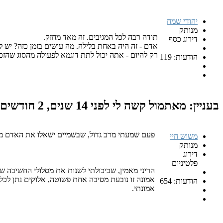
יהודי שמח
מנותק
תודה רבה לכל המגיבים. זה מאד מחזק.
דירוג כסף
אדם - זה היה באחת בלילה. מה עושים בזמן כזה? יש 
רק להיום - אתה יכול לתת דוגמא לפעולה מהסוג שהזכר
הודעות: 119
בעניין: מאתמול קשה לי
לפני 14 שנים, 2 חודשים
פעם שמעתי מרב גדול, שבשמיים ישאלו את האדם מד
משוש חיי
מנותק
דירוג
פלטיניום
הריני מאמין, שביכולתי לשנות את מסלולי החשיבה ש
אמונה זו נובעת מסיבה אחת פשוטה, אלוקים נתן לכל
הודעות: 654
אמונתי.