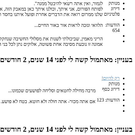
מנותק
לגמור, ואין אתה רשאי להיבטל ממנה".
דירוג
לפותח הפורום, אני איתך, וכולנו איתך כאן במאבק הזה,
פלטיניום
שלנו ממרום רואה את הדברים אחרת ופועל איתנו בחסד ו
הודעות:
הלוואי ונזכה לראות אור באור החיים...
654
הריני מאמין, שביכולתי לשנות את מסלולי החשיבה שנחקק
אמונה זו נובעת מסיבה אחת פשוטה, אלוקים נתן לכל בני 
בעניין: מאתמול קשה לי
לפני 14 שנים, 2 חודשים
רק להיום!
מנותק
דירוג כסף
מרבה מחילה לחטאים וסליחה לפושעים שכמונו...
הודעות: 123
אם אתה מכור- אתה חולה ולא חוטא. בטח לא פושע.
בעניין: מאתמול קשה לי
לפני 14 שנים, 2 חודשים