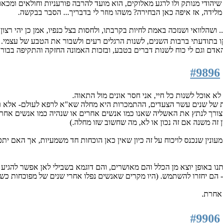
שיהודי מנותק ולו לרגע מאלוקים, הוא מועד להרבה פורעניות וחולאים ומכאו
מלידה, אז איפה כאן הבחירה? משהו מוזר לי בדבריך... הסבר בבקשה.
 ושהלוואי ושנזכה באמת לחיות בקרבתו, ולחסות בצל כנפיו, אמן כן יהי רצון!
ו בתודעתי ברבות השנים, לשנות הרגלים רעים ולשבור את הטבע של עצמי.
האדם וגם לי כוח לשנות דברים בטבע, ובזכות האמונה החזקה והתקיפה בבו
#9896
אוכל לשנות כל חיי, אני חסר אונים מול התאוה.
ת של שנים עשר הצעדים, ההתמכרות היא מחלה שא"א לרפא לעולם- אלא רק
זה משנה אם זה נכון או לא, מה שחשוב שזו מחלה.)
ונין שנכנס לויכוח על זה כיון שאין כאן הוכחות חד משמעיות, אך האם ית
ו באופן יוצא מן הכלל והם מאושרים, והם דוגמא בשבילי לאן אפשר להגיע
- הם יחזרו להשתמש. (היו מקרים שאנשים נפלו אחרי שנים של מפוכחות כש
אחרת.
#9906