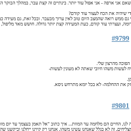
אם אני ארפה - אני אפול עוד יותר. בינתיים זה קצת עבר, במהלך הבוקר ה
י שיהיה את הכח לעצור עוד קודם?
ני גם ממש רואה שהמצב היום טוב לאין ערוך מבעבר. ובכל זאת, גם מעידה 
מה, ועצרתי עוד קודם, כעת המעידה קצת יותר גדולה. חושש מאד מליפול, ו
#9799
הפוכה מהרצון שלי.
ח לעשות משהו חיובי שאתה לא מעונין לעשות-
ן.
זק את ההחלמה- לא בכל יומא מתרחש ניסא.
#9801
 לא יהיה לנו, החיים הם מלחמה עד המוות... איך כתוב "אל תאמן בעצמך עד 
יחים, זה לא בגלל שאנחנו עשינו משהו, אנחנו רק קיוינו ייחלנו וביקשנו ש