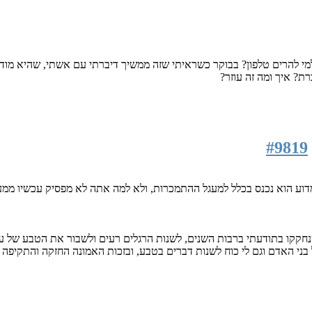
למי להרים טלפון? בבוקר כשראיתי שזה ממשיך דיברתי עם אשתי, שהיא מודע
ת? איך ומה זה עוזר?
#9819
וע הוא נכנס בכלל למעגל ההתמכרות, ולא למה אתה לא מפסיק עכשיו ממעש
נחקקו בתודעתי ברבות השנים, לשנות הרגלים רעים ולשבור את הטבע של ע
 בני האדם וגם לי כוח לשנות דברים בטבע, ובזכות האמונה החזקה והתקיפה