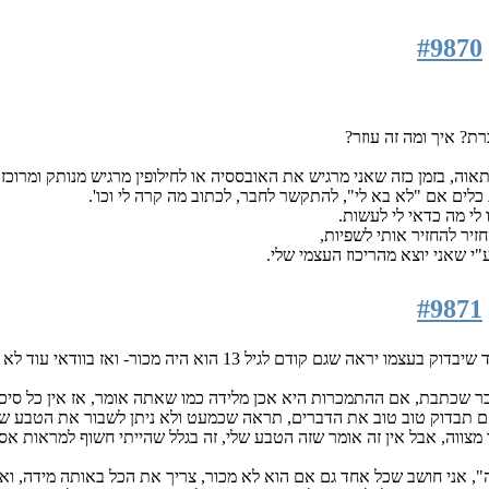
#9870
ת? איך ומה זה עוזר?
אוה, בזמן כזה שאני מרגיש את האובססיה או לחילופין מרגיש מנותק ומרוכז 
 כלים אם "לא בא לי", להתקשר לחבר, לכתוב מה קרה לי וכו'.
לי מה כדאי לי לעשות.
זיר להחזיר אותי לשפיות,
ע"י שאני יוצא מהריכוז העצמי שלי.
#9871
יל 13 הוא היה מכור- ואז בוודאי עוד לא היתה לו בחירה.
בר שכתבת, אם ההתמכרות היא אכן מלידה כמו שאתה אומר, אז אין כל סיכו
 תבדוק טוב טוב את הדברים, תראה שכמעט ולא ניתן לשבור את הטבע שאית
 מצווה, אבל אין זה אומר שזה הטבע שלי, זה בגלל שהייתי חשוף למראות אסו
, אני חושב שכל אחד גם אם הוא לא מכור, צריך את הכל באותה מידה, ואולי