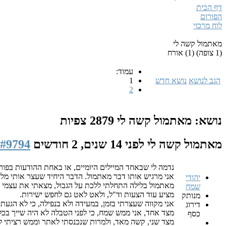
דף הבית
הפורום
לוח מרכזי
מאתמול קשה לי
(1 צופה) (1) אורח
עמוד:
הגב לנושא
נושא חדש
1
2
נושא: מאתמול קשה לי
2879 צפיות
מאתמול קשה לי
לפני 14 שנים, 2 חודשים
#9794
נדמה לי שבאחד המיילים היומיים, או באחת ההודעות בפורו
אני מרגיש אותו דבר מאתמול. הדבר היחיד שעצר אותי מלי
יהודי
מאתמול בלילה התחלתי ללכת על הגבול, מצאתי את עצמי ב
שמח
מציע עוד הצעות וד"ל, ולאט לאט גם לחפש ישירות.
מנותק
אני מקווה שעצרתי בזמן, במעידה ולא בנפילה, כי לא הגעתי
דירוג
מצד אחד, אני ממש שמח, כי לפני הטבלה לא היה שייך בכלל
כסף
מצד שני, קשה מאד, ולמרות שנכנסתי לאתר וממש רציתי לכת