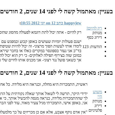
בעניין: מאתמול קשה לי
לפני 14 שנים, 2 חודשים
happyjew כתב on 12 יוני 2012 10:55
:
רק להיום!
רק להיום - אתה יכול לתת דוגמא לפעולה מהסוג שהזכר
מנותק
דירוג כסף
ישנם פעולות יומיות שעושים באופן קבוע ובמפגש עם ת
לימדו אותי לעשות הפוך מרצוני- זה יכול להיות שטיפת
הודעות: 123
בד"כ אני נעזר בספונסר במקרים כאלו או בחבר שיראו 
כמובן שזה בצירוף תפילה לאלוקים- כי רק הוא יכול להח
אך כשאני פועל נגד רצוני- אני מכניס אותו לחיים שלי 
בעניין: מאתמול קשה לי
לפני 14 שנים, 2 חודשים
ראשית, התמכרות היא מחלה, וכנראה היא מלידה. כל אחד שיבדוק בעצמו יראה שגם קודם לג
משוש
ידידי היקר, תרשה לי לשאול אותך שאלה נקודתית על הד
חיי
לך שההתמכרות מלידה, כנראה מנסה להכשיל אותך, כי אם
מנותק
אני, באופן אישי, התמכרתי מגיל צעיר מאוד, עוד לפני הבר
דירוג
פלטיניום
"אין אדם נוקף אצבע, אלא אם כן מכריזים על כך מלמעלה"