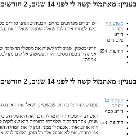
בעניין: מאתמול קשה לי
לפני 14 שנים, 2 חודשים
משוש חיי
יש דברים מפתיעים בחיים, הבעיה שאנחנו סגורים כל 
מנותק
כיצד לפתוח את הלב? שאלה שתמיד שאלתי את עצמי.
דירוג
פלטיניום
הריני מאמין, שביכולתי לשנות את מסלולי החשיבה ש
הודעות: 654
אמונה זו נובעת מסיבה אחת פשוטה, אלוקים נתן לכל
אמונתי.
בעניין: מאתמול קשה לי
לפני 14 שנים, 2 חודשים
רק להיום!
פעם שמעתי מרב גדול, שבשמיים ישאלו את האדם מדו
מנותק
דירוג כסף
ראשית, התמכרות היא מחלה, וכנראה היא מלידה. כל אחד שיבדוק בעצמו יראה שגם ק
שנית, אחד הדברים שלמדתי בתוכנית הוא שאלוקים לא "
הודעות: 123
הוא אוהב אותי, אכפת לו ממני, ונתן לי את המחלה הזו 
אני כמכור- אם לא אפנה אליו כל הזמן, ואלמד לנהל את 