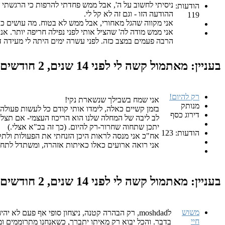
ניסיתי לחשוב על ה', אבל ממש פחדתי להרפות כי הרגשתי ש
הודעות:
ההודעה הזו - וגם זה לא קל לי.
119
אני מקווה שהגל מאחורי, אבל ממש לא בטוח. מה עושים כד
אני ממש מודה לה' שהציל אותי לפני נפילה חריפה יותר. א
הרבה פעמים במצב כזה. לפני עשרה ימים היתה לי מעידה דו
בעניין: מאתמול קשה לי
לפני 14 שנים, 2 חודשים
רק להיום!
אני שמח בשבילך שנשארת נקי!
מנותק
בזמן קשיים כאלה, לימדו אותי קודם כל לעשות פעולה 
דירוג כסף
לב ליבה של המחלה שלנו הוא הריכוז העצמי- אם תצלי
יתכן שתחוה שחרור-רק להיום. (כך זה בכ"א אצלי.)
הודעות: 123
אח"כ אני מנסה לראות היכן הזנחתי את הפעולות ולתק
אני רואה ארועים כאלו כאיתות אזהרה, ומשתדל לתח
בעניין: מאתמול קשה לי
לפני 14 שנים, 2 חודשים
משוש
לmoshdad, רק הבהרה קטנה, ניצחון סופי אף פעם
חיי
בדבר. והכל יבוא רק מאיתו יתברך, כשאנחנו מתרוממים ומצל