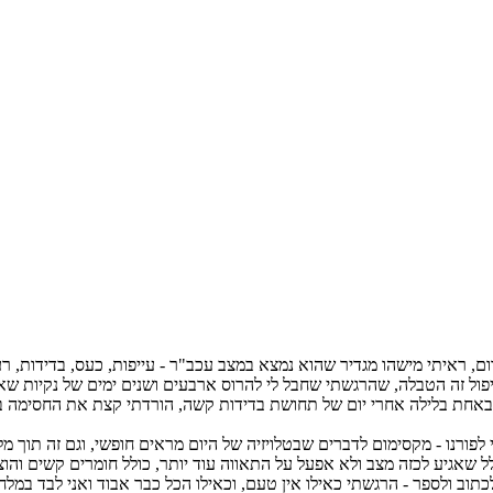
ם, ראיתי מישהו מגדיר שהוא נמצא במצב עכב"ר - עייפות, כעס, בדידות, רע
פול זה הטבלה, שהרגשתי שחבל לי להרוס ארבעים ושנים ימים של נקיות שאף
אחת בלילה אחרי יום של תחושת בדידות קשה, הורדתי קצת את החסימה באי
 לפורנו - מקסימום לדברים שבטלויזיה של היום מראים חופשי, וגם זה תוך מ
 שאגיע לכזה מצב ולא אפעל על התאווה עוד יותר, כולל חומרים קשים והוצא
וב ולספר - הרגשתי כאילו אין טעם, וכאילו הכל כבר אבוד ואני לבד במלחמ