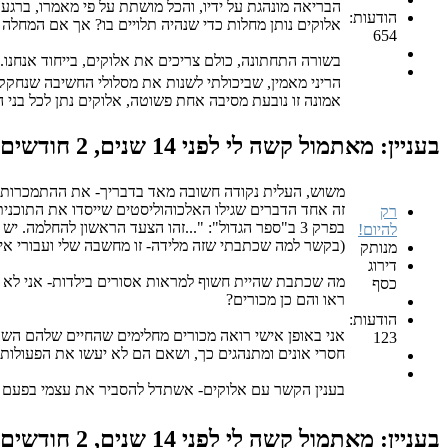
הבריאה מונהגת על ידיו, והכל מושתת על פי מאמרו, ברגע 
הודעות:
אלוקים נותן מחלות כדי שנהיה תלויים בו? אך אם המחלה 
654
בשורה התחתונה, כולם צריכים את אלוקים, בייחוד אנחנו...
הריני מאמין, שביכולתי לשנות את מסלולי החשיבה שנחקק
אמונה זו נובעת מסיבה אחת פשוטה, אלוקים נתן לכל בני 
בעניין: מאתמול קשה לי
לפני 14 שנים, 2 חודשים
משוש, העלית נקודה חשובה מאד בדבריך- את ההתמכרות לא 
זה אחד הדברים שגילו האלכוהוליסטים שייסדו את התוכני
רק
בפרק 3 ב"ספר הגדול": "...זהו הצעד הראשון להחלמה. יש צורך לנתץ את האשליה שאנו כמו אנשים אחרים או שנהיה כמו אנשים אחרים". (אין לי כח לצטט הכל- כדאי לך לקרוא שם)
להיום!
(בקשר למה שכתבתי שזה מלידה- זו מחשבה שלי ועבורי אין 
מנותק
דירוג
מה שכתבת שהיית חשוף למראות אסורים בילדות- אני לא מע
כסף
ראו והם כן מכורים?
הודעות:
אני באופן אישי רואה מכורים מחלימים שהחיים שלהם השתנ
123
חסרי אונים ומתנהגים כך, ושאם הם לא יעשו את הפעולות
בענין הקשר עם אלוקים- אשתדל להסביר את עצמי בפעם 
בעניין: מאתמול קשה לי
לפני 14 שנים, 2 חודשים