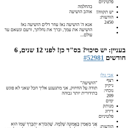
פלטיניום
בהחלמה
אוהב הושיעה
יש תקווה!
הודעות:
2450
אנא ה' הושיעה נא! עוזר דלים הושיעה נא!
הושיעה את עמך, וברך את נחלתך, ורעם ונשאם עד
עולם...
בעניין: יש סיכוי? בס"ד כן!
לפני 12 שנים, 6
חודשים
#52981
אבי גולן
רצף
"הושיעה"
ניקיון
תודה על החיזוק, אני מתגעגע אליך חבל שאני לא פוגש
נוכחי:
בתידורית יותר גבוהה
209
ימים
מנותק
דירוג
פלטיניום
אֲנִי מַאֲמִין בֶּאֱמוּנָה שְׁלֵמָה. שֶׁהַבּוֹרֵא יִתְבָּרַךְ שְׁמוֹ הוּא
הודעות: