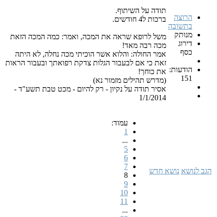
תודה על השיתוף.
הרוצה
ברכות ל4 חודשים.
בתשובה
מנותק
משל לרופא שראה את המכה, ואמר: כמה המכה הזאת
דירוג
מכה רבה מאד!
כסף
אמר החולה: והלוא אשר הוכיתי מכה נחלה, לא היתה
זאת כי אם לבעבור הגלות צדקת רפואתך ובעבור הראות
הודעות:
את כוחך!
151
(מדרש תהילים מזמור נא)
אסיר תודה על נקיון - רק להיום - מכט טבת תשע"ד -
1/1/2014
עמוד:
1
...
5
6
7
הגב לנושא
נושא חדש
8
9
10
11
...