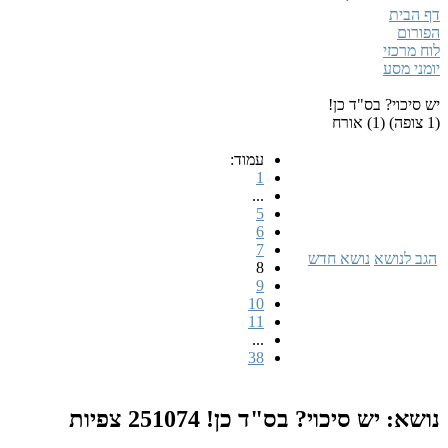
דף הבית
הפורום
לוח מרכזי
יומני מסע
יש סיכוי? בס"ד כן!
(1 צופה) (1) אורח
עמוד:
1
...
5
6
7
הגב לנושא
נושא חדש
8
9
10
11
...
38
נושא: יש סיכוי? בס"ד כן!
251074 צפיות