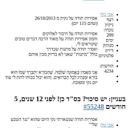
אבי גולן
אסירות תודה על נקיון מ 26/10/2013
רצף
(שהם 115 יום)
ניקיון
נוכחי:
אסירות תודה על חיבור לאלוקים
209
והמון אסירות תודה על מאוד הרבה דברים טובים
ימים
שקוראים לי,
מנותק
ואסיר תודה על מתנות שבדרך
דירוג
כולל "מתנות" שאני לא בדיוק מבין אותם
פלטיניום
הודעות:
4234
אֲנִי מַאֲמִין בֶּאֱמוּנָה שְׁלֵמָה. שֶׁהַבּוֹרֵא יִתְבָּרַךְ שְׁמוֹ הוּא
בּוֹרֵא וּמַנְהִיג לְכָל הַבְּרוּאִים. וְהוּא יכול בכוחו לתת לי עוד
יום נקי ומפוכח.
בעניין: יש סיכוי? בס"ד כן!
לפני 12 שנים, 5
חודשים
#55248
אסירות תודה שנשארתי נקי היום שהוא "נגד הטבע
שלי"
אבי גולן