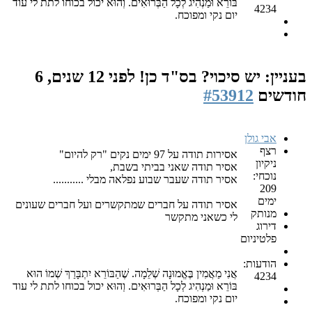
בּוֹרֵא וּמַנְהִיג לְכָל הַבְּרוּאִים. וְהוּא יכול בכוחו לתת לי עוד
4234
יום נקי ומפוכח.
בעניין: יש סיכוי? בס"ד כן!
לפני 12 שנים, 6
חודשים
#53912
אבי גולן
רצף
אסירות תודה על 97 ימים נקים "רק להיום"
ניקיון
אסיר תודה שאני בביתי בשבת,
נוכחי:
אסיר תודה שעבר שבוע נפלאה מבלי ...........
209
ימים
אסיר תודה על חברים שמתקשרים ועל חברים שעונים
מנותק
לי כשאני מתקשר
דירוג
פלטיניום
הודעות:
אֲנִי מַאֲמִין בֶּאֱמוּנָה שְׁלֵמָה. שֶׁהַבּוֹרֵא יִתְבָּרַךְ שְׁמוֹ הוּא
4234
בּוֹרֵא וּמַנְהִיג לְכָל הַבְּרוּאִים. וְהוּא יכול בכוחו לתת לי עוד
יום נקי ומפוכח.