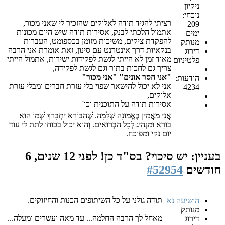
ניקיון
נוכחי:
רציתי להגיד תודה לאלוקים שהזכיר לי שאני מכור,
209
אתמול הלכתי לבנק, אסירות תודה שיש היום מכונות
ימים
להפקדת ציקים, משיכות מזומן בכספומט, העברות
מנותק
בנקאיות דרך אינטרנט עם סינון, זאת אומרת אני הרבה
דירוג
מאוד זמן לא הייתי לגשת לפקידות ישירות, אתמול הייתי
פלטיניום
צריך גם לחכות בתור וגם לגשת לפקידה,
"אני חסר אונים" "אני מכור"
הודעות:
אני לא יכול להישאר שפוי בלי עזרת חברים ומבלי עזרת
4234
אלוקים,
אסירות תודה על התוכנית וכו'
אֲנִי מַאֲמִין בֶּאֱמוּנָה שְׁלֵמָה. שֶׁהַבּוֹרֵא יִתְבָּרַךְ שְׁמוֹ הוּא
בּוֹרֵא וּמַנְהִיג לְכָל הַבְּרוּאִים. וְהוּא יכול בכוחו לתת לי עוד
יום נקי ומפוכח.
בעניין: יש סיכוי? בס"ד כן!
לפני 12 שנים, 6
חודשים
#52954
תודה גולני על כל השיתופים הכנות והחיזוקים.
הושיעה נא
מנותק
מאחל לך הרבה החלמה... עד מאה ועשרים ומעלה...
דירוג