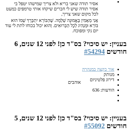
אסיר תודה שאני בריא ולא צריך שמישהו יטפל בי
אסיר תודה שיש לי חברים שיקחו אותי טרמפים כמעט
לכל מקום שאני צריך,
אֲנִי מַאֲמִין בֶּאֱמוּנָה שְׁלֵמָה. שֶׁהַבּוֹרֵא יִתְבָּרַךְ שְׁמוֹ הוּא
בּוֹרֵא וּמַנְהִיג לְכָל הַבְּרוּאִים. וְהוּא יכול בכוחו לתת לי עוד
יום נקי ומפוכח.
בעניין: יש סיכוי? בס"ד כן!
לפני 12 שנים, 6
חודשים
#54294
אור בקצה במנהרה
מנותק
דירוג פלטיניום
אוהבים
הודעות: 636
בעניין: יש סיכוי? בס"ד כן!
לפני 12 שנים, 5
חודשים
#55092