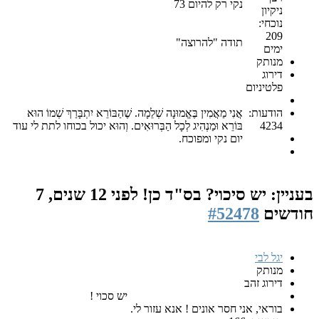
נקי רק להיום 73
ניקיון
נוכחי:
209
תודה "להרוצה"
ימים
מנותק
דירוג
פלטיניום
הודעות:
אֲנִי מַאֲמִין בֶּאֱמוּנָה שְׁלֵמָה. שֶׁהַבּוֹרֵא יִתְבָּרַךְ שְׁמוֹ הוּא
4234
בּוֹרֵא וּמַנְהִיג לְכָל הַבְּרוּאִים. וְהוּא יכול בכוחו לתת לי עוד
יום נקי ומפוכח.
בעניין: יש סיכוי? בס"ד כן!
לפני 12 שנים, 7
חודשים
#52478
יגל לבי
מנותק
דירוג זהב
יש סכוי !
בוראי, אני חסר אונים ! אנא עזור לי.