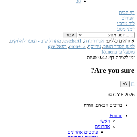
38
דף הבית
הפורום
לוח מרכזי
יומני מסע
אחראים כללים:
אסירותודה
,
testchart1
,
מתחיל שוב - וצועד לאלוקים
,
למען הסדר הטוב
,
ניריוסף
,
oron+12
,
רפאל-gye
מופעל עי
Kunena
זמן ליצירת דף: 0.42 שניות
Are you sure?
כן
לא
GYE 2026 ©
ברוכים הבאים,
אורח
Forum
ראשי
אחרונים
פוסטים אחרונים