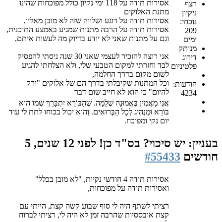
אסירות תודה על 118 ימי נקיון כולל מפוכחות שהינו
רצף
מתנת האלוקים
ניקיון
אסירות תודה על רוגע ושלווה שזה לא מובן מאליו,
נוכחי:
אסירות תודה על הרבה מתנות שמגיע באמצע התוכנית,
209
וגם על מתנות שאני לא יודע בדיוק מה לעשות איתם,
ימים
מנותק
אני רוצה להזכיר לעצמי שאני 30 שנה ניסתי להפסיק
דירוג
לבד וחזרתי למקום הטבעי שלי, ולא הצלחתי להגיע
פלטיניום
לשום מקום בדרך החלמה,
וכל המתנות שקיבלתי בדרך הם של אלוקים "ורק
הודעות:
להיום" כי הוא לא חייב שום דבר
4234
אֲנִי מַאֲמִין בֶּאֱמוּנָה שְׁלֵמָה. שֶׁהַבּוֹרֵא יִתְבָּרַךְ שְׁמוֹ הוּא
בּוֹרֵא וּמַנְהִיג לְכָל הַבְּרוּאִים. וְהוּא יכול בכוחו לתת לי עוד
יום נקי ומפוכח.
בעניין: יש סיכוי? בס"ד כן!
לפני 12 שנים, 5
חודשים
#55433
אסירות תודה 4 חודשי נקיות, "לא מובן בכלל"
ואסירות תודה על מפוכחות,
רציתי לשתף היה לי סוף שבוע קשה קצת, הייתי עם
קצת אובססיות שהרבה זמן לא היה לי, רציתי לברוח