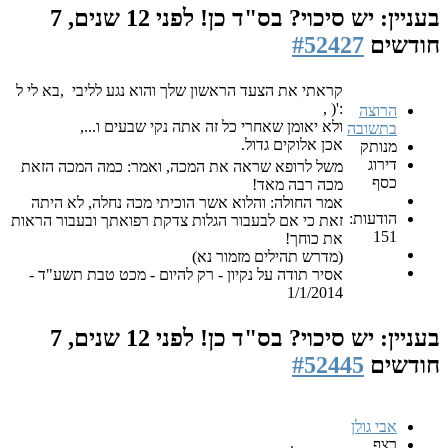
בעניין: יש סיכוי? בס"ד כן!
לפני 12 שנים, 7
חודשים
#52427
קראתי את הצעד הראשון שלך והוא נגע לליבי
,בא לי ל
:'( ,
הרוצה
ולא יאומן שאחרי כל זה אתה נקי שבעים ו...,
בתשובה
אכן אלוקים גדול.
מנותק
דירוג
משל לרופא שראה את המכה, ואמר: כמה המכה הזאת
כסף
מכה רבה מאד!
אמר החולה: והלוא אשר הוכיתי מכה נחלה, לא היתה
הודעות:
זאת כי אם לבעבור הגלות צדקת רפואתך ובעבור הראות
151
את כוחך!
(מדרש תהילים מזמור נא)
אסיר תודה על נקיון - רק להיום - מכט טבת תשע"ד -
1/1/2014
בעניין: יש סיכוי? בס"ד כן!
לפני 12 שנים, 7
חודשים
#52445
אבי גולן
רצף