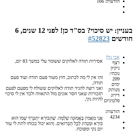
הודעות: 166
בעניין: יש סיכוי? בס"ד כן!
לפני 12 שנים, 6
חודשים
#52823
אבי גולן
אסירות תודה לאלוקים ששומר עלי במשך 83 יום,
רצף
ניקיון
נוכחי:
זהו אין לי מה לכתוב, חוץ מעוד פעם תודה ועוד פעם
209
תודה,
ימים
ואני רוצה להגיד תודה לאלוקים ששולח לי מפעם לפעם
מנותק
תזכורות שאני חסר אונים מול התאווה ולבד אין לי סיכוי
דירוג
להיות נקי,
פלטיניום
הודעות:
4234
אֲנִי מַאֲמִין בֶּאֱמוּנָה שְׁלֵמָה. שֶׁהַבּוֹרֵא יִתְבָּרַךְ שְׁמוֹ הוּא
בּוֹרֵא וּמַנְהִיג לְכָל הַבְּרוּאִים. וְהוּא יכול בכוחו לתת לי עוד
יום נקי ומפוכח.