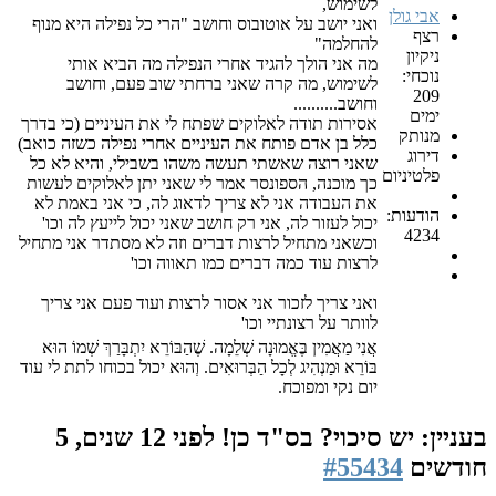
לשימוש,
אבי גולן
ואני יושב על אוטובוס וחושב "הרי כל נפילה היא מנוף
רצף
להחלמה"
ניקיון
מה אני הולך להגיד אחרי הנפילה מה הביא אותי
נוכחי:
לשימוש, מה קרה שאני ברחתי שוב פעם, וחושב
209
וחושב..........
ימים
אסירות תודה לאלוקים שפתח לי את העיניים (כי בדרך
מנותק
כלל בן אדם פותח את העיניים אחרי נפילה כשזה כואב)
דירוג
שאני רוצה שאשתי תעשה משהו בשבילי, והיא לא כל
פלטיניום
כך מוכנה, הספונסר אמר לי שאני יתן לאלוקים לעשות
את העבודה אני לא צריך לדאוג לה, כי אני באמת לא
הודעות:
יכול לעזור לה, אני רק חושב שאני יכול לייעץ לה וכו'
4234
וכשאני מתחיל לרצות דברים וזה לא מסתדר אני מתחיל
לרצות עוד כמה דברים כמו תאווה וכו'
ואני צריך לזכור אני אסור לרצות ועוד פעם אני צריך
לוותר על רצונתיי וכו'
אֲנִי מַאֲמִין בֶּאֱמוּנָה שְׁלֵמָה. שֶׁהַבּוֹרֵא יִתְבָּרַךְ שְׁמוֹ הוּא
בּוֹרֵא וּמַנְהִיג לְכָל הַבְּרוּאִים. וְהוּא יכול בכוחו לתת לי עוד
יום נקי ומפוכח.
בעניין: יש סיכוי? בס"ד כן!
לפני 12 שנים, 5
חודשים
#55434