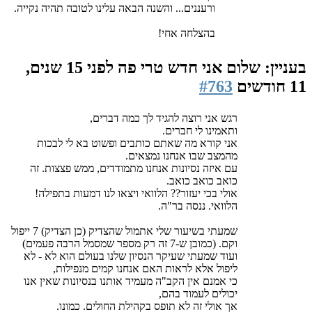
ורעננים... והשנה הבאה עלינו לטובה תהיה נקייה.
בהצלחה אחי!
בעניין: שלום אני חדש טרי פה
לפני 15 שנים,
11 חודשים
#763
רגש אני רוצה להגיד לך כמה דברים,
ותאמינו לי חברים.
אני קורא מה שאתם כותבים ופשוט בא לי לבכות
מהמצב שבו אנחנו נמצאים.
עם איזה נסיונות אנחנו מתמודדים, ממש פצצות. זה
כואב כואב כואב.
אולי בכי יעזור?? הלוואי ויצאו לנו דמעות בתפילה!
הלוואי. ננסה בר"ה.
שמעתי בשיעור שלי אתמול שהצדיק (כן הצדיק) 7 ייפול
וקם. (כמובן ש-7 זה רק מספר שמסמל הרבה פעמים)
ועוד שמעתי שעיקר הנסיון שלנו בעולם הוא לא - לא
ליפול אלא לראות האם אנחנו קמים מנפילות,
כי אמנם אין הקב"ה מעמיד אותנו בנסיונות שאין אנו
יכולים לעמוד בהם,
אך אולי זה לא תופס בקהילת החולים. כמונו.