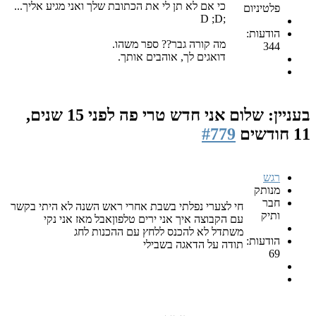
כי אם לא תן לי את הכתובת שלך ואני מגיע אליך...
פלטיניום
;D ;D
הודעות:
מה קורה גבר?? ספר משהו.
344
דואגים לך, אוהבים אותך.
בעניין: שלום אני חדש טרי פה
לפני 15 שנים,
11 חודשים
#779
רגש
מנותק
חבר
חי לצערי נפלתי בשבת אחרי ראש השנה לא היתי בקשר
ותיק
עם הקבוצה איך אני ירים טלפוןאבל מאז אני נקי
משתדל לא להכנס ללחץ עם ההכנות לחג
הודעות:
תודה על הדאגה בשבילי
69