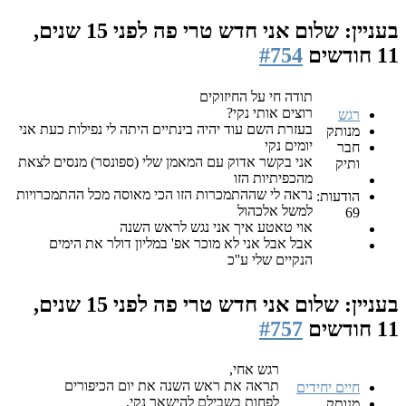
בעניין: שלום אני חדש טרי פה
לפני 15 שנים,
11 חודשים
#754
תודה חי על החיזוקים
רוצים אותי נקי?
רגש
בעזרת השם עוד יהיה בינתיים היתה לי נפילות כעת אני
מנותק
יומים נקי
חבר
אני בקשר אדוק עם המאמן שלי (ספונסר) מנסים לצאת
ותיק
מהכפיתיות הזו
נראה לי שההתמכרות הזו הכי מאוסה מכל ההתמכרויות
הודעות:
למשל אלכהול
69
אוי טאטע איך אני נגש לראש השנה
אבל אבל אני לא מוכר אפ' במליון דולר את הימים
הנקיים שלי ע''כ
בעניין: שלום אני חדש טרי פה
לפני 15 שנים,
11 חודשים
#757
רגש אחי,
תראה את ראש השנה את יום הכיפורים
חיים יחידים
לפחות בשבילם להישאר נקי,
מנותק