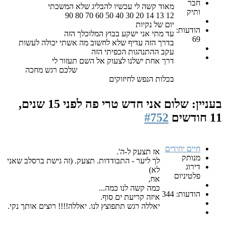
חבר
מאוד קשה לי עכשיו להבליג שלא המשכתי
ותיק
12 13 14 20 30 40 50 60 70 80 90
יום של נקיות
הודעות:
עד מתי אני ישקע בבוץ המלוכלך הזה
69
בדרך הזה עדיף שלא לחשוב מה אשתי יכולה לעשות
עקב ההתנהגות הכפיתי הזה
דרך אחת ישלנו לצעוק אל השם תעזור לי
שלכם רגש מחכה
בכלות הנפש לחיזוקים
בעניין: שלום אני חדש טרי פה
לפני 15 שנים,
11 חודשים
#752
חיים יחידים
אז תצעק ל-ה'.
מנותק
לך ליער - התבודדות. תצעק. (זה גישת ברסלב שאני
דירוג
לא)
פלטיניום
אח,
כמה קשה לנו כמה...
הודעות: 344
איזה קריעת ים סוף.
יאללה רגש תתפוצץ לנו. יאללה!!!! רוצים אותך נקי.