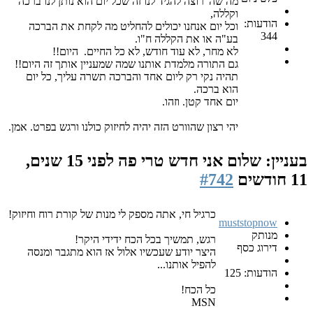
מה שה' רוצה להגיד לנו זה שכל יום הוא נותן לנו ברכה
וקללה,
הודעות:
וכל יום אנחנו יכולים להחליט מה לקחת את הברכה
344
בע"ה או את הקללה ח"ו.
לא מחר, לא עוד חודש, לא כל החיים. היום!!
גם התורה מלמדת אותנו שמה שמעניין אותך זה היום!!
תהיה נקי רק ליום אחד והברכה תשרה עליך, כל יום
הוא ברכה.
יום אחד קטן. וזהו.
יהי רצון שהוורט הזה יהיה לחיזוק כולנו ורגש בפרט. אמן.
בעניין: שלום אני חדש טרי פה
לפני 15 שנים,
11 חודשים
#742
כרגיל חי, אתה מספק לי מנות של קורת רוח וחיזוק!
muststopnow
מנותק
רגש, תמשיך בכל הכח ידידי היקר!
דירוג כסף
היצר יודע שעכשיו אלול אז הוא מתגבר ומנסה
להפיל אותנו...
הודעות: 125
כל הכח!
MSN