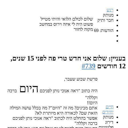
רגש
מנותק
שלום לכולם הלואי והיתי מטייל
חבר ותיק
פשוט היה לי איזה וירוס במחשב
מקוה לחזור
הודעות: 69
בעניין: שלום אני חדש טרי פה
לפני 15 שנים,
12 חודשים
#739
פרשת שבוע שעבר,
היום
היה כתוב "ראה אנוכי נותן לפניכם
ברכה
וקללה"
היום!!
חיים
אתם מבינים? מה זה "היום"? מה בכלל עושה המילה
יחידים
הזאת שם? לכאורה היא מיותרת לא?
מנותק
אפשר בהחלט היה לכתוב "ראה אנוכי נותן לפניכם
דירוג
ברכה וקללה"
פלטיניום