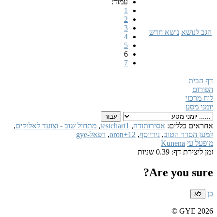
עמוד:
1
2
3
הגב לנושא
נושא חדש
4
5
6
7
דף הבית
הפורום
לוח מרכזי
יומני מסע
אחראים כללים:
אסירותודה
,
testchart1
,
מתחיל שוב - וצועד לאלוקים
,
למען הסדר הטוב
,
ניריוסף
,
oron+12
,
רפאל-gye
מופעל עי
Kunena
זמן ליצירת דף: 0.39 שניות
Are you sure?
כן
לא
GYE 2026 ©