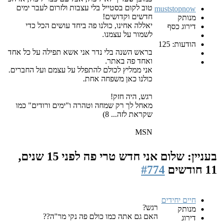
טוב לקום בסטייל בלי עצבות ולזרום לעבר ימים
muststopnow
חדשים וקדושים!
מנותק
יאללה אחינו, כולנו פה ביחד עושים הכל כדי
דירוג כסף
לשמור על עצמנו.
הודעות: 125
בראש השנה בלי נדר אני אשא תפילה על כל אחד
ואחד פה באתר.
אני ממליץ לכולם להתפלל על עצמם ועל החברים.
כולנו כאן משפחה אחת.
רגש, היה חזק!
מאחל לך רק שמחה וטהרה ו"ימים ורודים" כמו
שקראת לזה... 8)
MSN
בעניין: שלום אני חדש טרי פה
לפני 15 שנים,
11 חודשים
#774
חיים יחידים
רגש?
מנותק
האם גם אתה כמו כולם פה נקי מר"ה??
דירוג