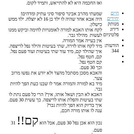
ואז החכמה היא לא להתייאש, ותמיד לקום.
חיים
שמעתי מהרב אבינר סיפור סיני עתיק ומדהים!
יחידים
היה אבא אחד שהיה לו ילד בן 16 לא יוצלח. ילד ממש
מנותק
כישלון.
דירוג
לקח אותו האבא למורה לאומנויות לחימה וביקש ממנו
פלטיניום
לעשות מהילד גבר.
אין בעייה אמר המורה.
הודעות:
מיד לקח אותו לזירה, שתי בעיטות והילד נפל לריצפה.
344
איך שהילד קם, מיד עוד שתי בעיטות ועוד פעם נפל.
קם, חטף נפל.
קם חטף נפל.
וכך 30 פעם.
והאבא מסכן מסתכל מהצד ולא יודע את נפשו מרוב
צער.
מיד בא למורה והמורה אמר לו שבנו כעת הפך להיות
גבר.
האבא לא הבין ושאל אותו, איך? הרי כל פעם נתת לו
שתי בעיטות והפלת אותו לריצפה. כך עשית 30 פעם.
איך בדיוק הוא הפך להיות גבר?
ענה לו אותו מורה חכם,
קם!!
נכון הוא אכן נפל 30 פעם, אבל הוא
31
פעם.