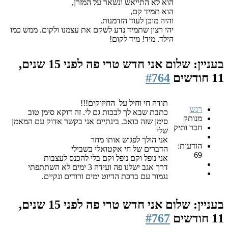
הוא לא התייאש ונשאר על המזרן,
הוא תמיד קם,
והיה מוכן לעוד הזדמנות.
יהי רצון שתמיד נדע לשקם את עצמנו ולקום. ממש כמו
הילד. מיד! מיד לקום!
בעניין: שלום אני חדש טרי פה
לפני 15 שנים,
11 חודשים
#764
תודה חי וחיל על החיזוקים!!!
רגש
כתבת שבא לך לבכות גם לי. זה דוקא סימן טוב
מנותק
סימן שזה כואב. בינתיים אני בקשר אדוק עם המאמן
חבר ותיק
שלי
אני הולך לפגוש אותו מחר
הודעות:
הדברים של חי אקטואלי בשבילי
69
אני נופל וקם נופל וקם בלי להכנס לעצבות
דרך אגב ישלנו פה ועידה 3 ימים לא השתתפתי
נגמור עם ברכת הדיוט ימים ורודים ונקיים.
בעניין: שלום אני חדש טרי פה
לפני 15 שנים,
11 חודשים
#767