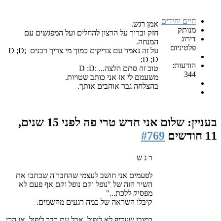
חיים יחידים
אמן רגש.
מנותק
חזק וברוך על הרצון להחלים ועל המפגשים עם
דירוג
המנחה.
פלטיניום
על זה נאמר עם צדיקים כמוך מי צריך רבנים ;D ;D
;D ;D
הודעות:
טוב זה סתם הלצה... :D :D
344
משעמם לי אז אני כותב שטויות.
בהצלחה גבר אוהבים אותך.
בעניין: שלום אני חדש טרי פה
לפני 15 שנים,
11 חודשים
#769
ר ג ש
לפעמים אני חושב לעצמי שהחבר'ה שכתבו את
השיר הזה של "נופל וקם נופל וקם אף פעם לא
מפסיק ללכת..."
קיבלו השראה של כמה רגעים מהשמים.
כמובן שעדיף לא ליפול, אבל עם כבר ליפול, אז הכי