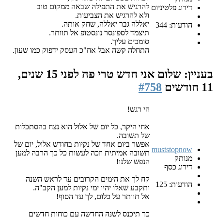
להרגיש את התפילה שבאה ממקום טוב
דירוג פלטיניום
ולא להרגיש את הצביעות.
יאללה גבר יאללה, שחק אותה.
הודעות: 344
תיצמד לספונסר נונסטופ אל תוותר.
סומכים עליך.
התחלה קשה אבל אח"כ העסק ידפוק כמו שעון.
בעניין: שלום אני חדש טרי פה
לפני 15 שנים,
11 חודשים
#758
הי רגש!
אחי היקר, כל יום של אלול הוא נצח בהסתכלות
של תשובה.
אפשר ביום אחד של נקיות בחודש אלול, יום של
muststopnow
תשובה אמיתית וזכה לעשות כל כך הרבה למען
מנותק
הנפש שלנו!
דירוג כסף
קח לך את הימים הקרובים עד לראש השנה
הודעות: 125
ותקבע שאלו יהיו ימי נקיות למען הקב"ה.
אל תוותר על כלום, לך עד הסוף!
כך תיכנס לשנה החדשה עם כוחות חדשים