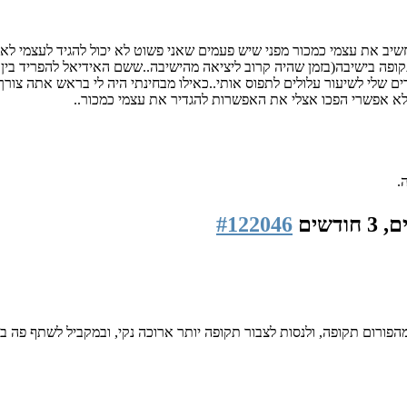
יב את עצמי כמכור מפני שיש פעמים שאני פשוט לא יכול להגיד לעצמי לא. ח
ופה בישיבה(בזמן שהיה קרוב ליציאה מהישיבה..ששם האידיאל להפריד בין 
חברים שלי לשיעור עלולים לתפוס אותי..כאילו מבחינתי היה לי בראש אתה צור
א אפשרי הפכו אצלי את האפשרות להגדיר את עצמי כמכור..
#122046
פורום תקופה, ולנסות לצבור תקופה יותר ארוכה נקי, ובמקביל לשתף פה בפו