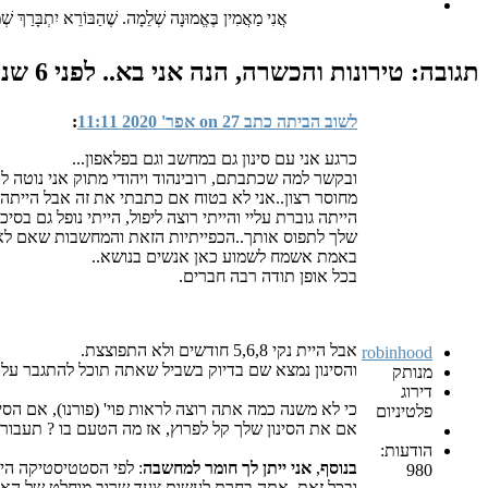
אֲנִי מַאֲמִין בֶּאֱמוּנָה שְׁלֵמָה. שֶׁהַבּוֹרֵא יִתְבָּר
תגובה: טירונות והכשרה, הנה אני בא..
לפני 6 שנים, 3 חודשים
לשוב הביתה כתב on 27 אפר' 2020 11:11
:
כרגע אני עם סינון גם במחשב וגם בפלאפון...
ובקשר למה שכתבתם, רובינהוד ויהודי מתוק אני נוטה לה
מחוסר רצון..אני לא בטוח אם כתבתי את זה אבל הייתה 
הייתה גוברת עליי והייתי רוצה ליפול, הייתי נופל גם ב
שלך לתפוס אותך..הכפייתיות הזאת והמחשבות שאם לא 
באמת אשמח לשמוע כאן אנשים בנושא..
בכל אופן תודה רבה חברים.
אבל היית נקי 5,6,8 חודשים ולא התפוצצת.
robinhood
והסינון נמצא שם בדיוק בשביל שאתה תוכל להתגבר על 
מנותק
דירוג
כי לא משנה כמה אתה רוצה לראות פוי' (פורנו), אם הסינ
פלטיניום
אם את הסינון שלך קל לפרוץ, אז מה הטעם בו ? תעבור 
הודעות:
בנוסף
,
אני ייתן לך חומר למחשבה
: לפי הסטטיסטיקה הי
980
ובכל זאת, אתה בחרת לעשות צעד שרוב מוחלט של האנשים