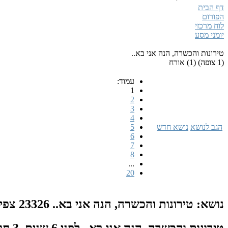
דף הבית
הפורום
לוח מרכזי
יומני מסע
טירונות והכשרה, הנה אני בא..
(1 צופה) (1) אורח
עמוד:
1
2
3
4
הגב לנושא
נושא חדש
5
6
7
8
...
20
נושא: טירונות והכשרה, הנה אני בא..
23326 צפיות
טירונות והכשרה, הנה אני בא..
לפני 6 שנים, 3 חודשים