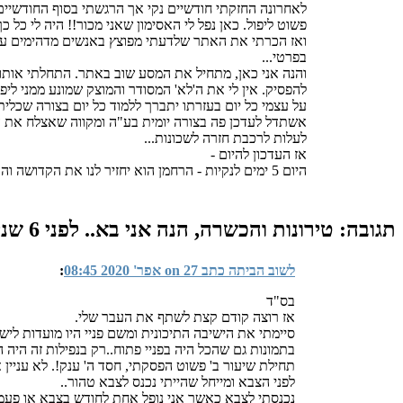
לאחרונה החזקתי חודשיים נקי אך הרגשתי בסוף החודשיים 
פשוט ליפול. כאן נפל לי האסימון שאני מכור!! היה לי כל
ואז הכרתי את האתר שלדעתי מפוצץ באנשים מדהימים עם ל
בפרטי...
והנה אני כאן, מתחיל את המסע שוב באתר. התחלתי אותו 
להפסיק. אין לי את ה'לא' המסודר והמוצק שמונע ממני לי
על עצמי כל יום בעזרתו יתברך ללמוד כל יום בצורה שכל
אשתדל לעדכן פה בצורה יומית בע"ה ומקווה שאצלח את 
לעלות לרכבת חזרה לשכונות...
אז העדכון להיום -
היום 5 ימים לנקיות - הרחמן הוא יחזיר לנו את הקדושה והטהרה במהרה בימינו אמן!
תגובה: טירונות והכשרה, הנה אני בא..
לפני 6 שנים, 3 חודשים
לשוב הביתה כתב on 27 אפר' 2020 08:45
:
בס"ד
אז רוצה קודם קצת לשתף את העבר שלי.
סיימתי את הישיבה התיכונית ומשם פניי היו מועדות לי
בתמונות גם שהכל היה בפניי פתוח..רק בנפילות זה היה 
תחילת שיעור ב' פשוט הפסקתי, חסד ה' ענק!. לא עניין 
לפני הצבא ומייחל שהייתי נכנס לצבא טהור..
נכנסתי לצבא כאשר אני נופל אחת לחודש בצבא או פעמי