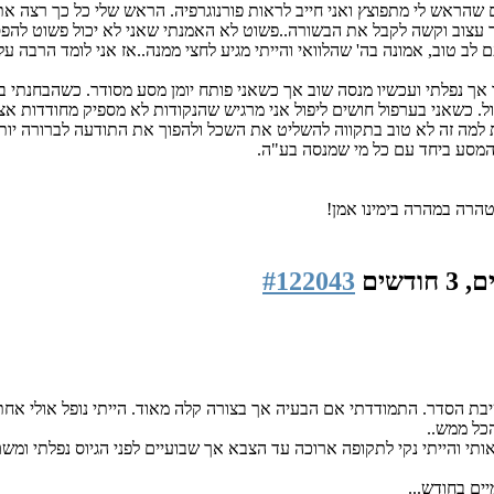
שהראש לי מתפוצץ ואני חייב לראות פורנוגרפיה. הראש שלי כל כך רצה את 
 כך עצוב וקשה לקבל את הבשורה..פשוט לא האמנתי שאני לא יכול פשוט להפס
ב טוב, אמונה בה' שהלוואי והייתי מגיע לחצי ממנה..אז אני לומד הרבה 
אך נפלתי ועכשיו מנסה שוב אך כשאני פותח יומן מסע מסודר. כשהבחנתי בע
פול. כשאני בערפול חושים ליפול אני מרגיש שהנקודות לא מספיק מחודדות א
ית למה זה לא טוב בתקווה להשליט את השכל ולהפוך את התודעה לברורה יות
המסע ביחד עם כל מי שמנסה בע"ה.
#122043
שיבת הסדר. התמודדתי אם הבעיה אך בצורה קלה מאוד. הייתי נופל אולי אח
הכל ממש..
אותי והייתי נקי לתקופה ארוכה עד הצבא אך שבועיים לפני הגיוס נפלתי ומשם
ים בחודש...