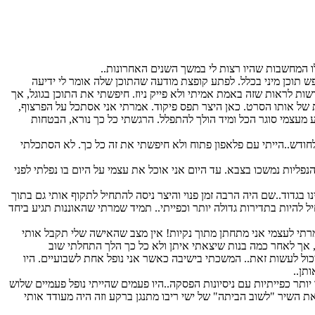
לו המחשבות שהיו רצות לי במשך השנים האחרונות..
ין אך ללא יצר לחפש תוכן מיני בכלל. לפתע קופצת מודעה שהתוכן שלה אומר לי ידיעה
לראות שזה באמת אמיתי ולא פייק ניוז. חיפשתי את התוכן בגוגל, אך
 של אותו הסרט. כאן היצר תפס פיקוד. אמרתי אני אסתכל על הפרצוף,
מעצמי סוגר הכל ומיד הולך להתפלל. הרגשתי כל כך נורא, הבטחות
לחודש..הייתי עם פלאפון פתוח ולא חיפשתי את זה כל כך. לא הסתכלתי
נפליות נמשכו בצבא. עד היום אני אוכל את עצמי על היום בו נפלתי לפני
 בגדוד..שם היה הרבה זמן פנוי והיצר ניסה להתחיל לתקוף אותי גם בתוך
להיות בתדירות גדולה יותר וכפייתי.. תמיד שמרתי שהאוננות תגיע ביחד
רתי לעצמי אני מתחתן מתוך נקיות! אין מצב שהאישה שלי תקבל אותי
י מוכן לצאת לדייטים. התחלתי לצאת, אך לאחר כמה בנות שיצאתי איתן ולא כל כך הלך התחלתי שוב
יכול לעשות זאת.. המשכתי בישיבה כאשר אני נופל אחת לשבועיים. היו
י למשך 6 חודשים בערך ואז שוב נפלתי..הנפילות נעשו יותר כפייתיות עם ניסיונות הפסקה..היו פעמים שהייתי נופל פעמיים שלוש
ת השיר "לשוב הביתה" של ישי ריבו מתנגן ברקע וזה היה מעודד אותי