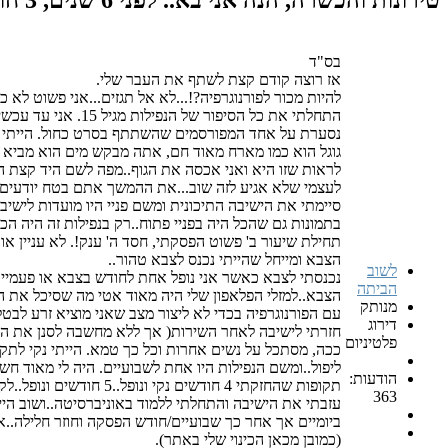
בס"ד
אז רוצה קודם קצת לשתף את העבר שלי.
להיות מכור לפורנוגרפיה?!...לא אל תגזים...אני פשוט ל
התחלתי את כל הסי
נסערת על אחד המפורסמים שהשתתף בסרט כחול. הייתי בש
גוגל הוא כמו מארח מאוד חם, אתה מבקש מים הוא מביא ל
לראות שזו היא ואני אכסה את הגוף..מפה לשם היד קצת ה
לעצמי שלא אגיע לזה שוב...את ההמשך אתם בטח יודעים..כ
סיימתי את הישיבה התיכונית ומשם פניי היו מועדות לישי
בתמונות גם שהכל היה בפניי פתוח..רק בנפילות זה היה הכ
תחילת שיעור ב' פשוט הפסקתי, חסד ה' ענק!. לא עניין אות
הצבא ומייחל שהייתי נכנס לצבא טהור..
לשוב
נכנסתי לצבא כאשר אני נופל אחת לחודש בצבא או פעמיים ב
הביתה
הצבא..למזלי הפלאפון שלי היה מאוד אטי מה שסיכל את הכ
מנותק
עם הפורנוגרפיה בכדי לא ליצור מצב שאני מוציא זרע לבטל
דירוג
חזרתי לישיבה לאחר השירות( אך ללא מחשבה לסנן את הפל
פלטיניום
ליפול..ומשם הנפילות היו אחת לשבועיים. היה לי מאוד ח
הודעות:
תקופות שהחזקתי 4 חודשים נקי ונופל..5 חודשים ונופל..לקראת הזמן שעזבתי את הישיבה הנפילות נהיו יותר כפייתיות..כאילו אני חייב אותן..
363
ביומיים אך אחר כך שבועיים/חודש הפסקה וחוזר חלילה..א
(כמובן מכאן הכינוי שלי באתר).