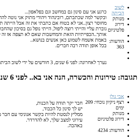
לשוב
כרגע אני עם סינון גם במחשב וגם בפלאפון...
הביתה
ובקשר למה שכתבתם, רובינהוד ויהודי מתוק אני נוטה להחש
מנותק
מחוסר רצון..אני לא בטוח אם כתבתי את זה אבל הייתה תק
דירוג
גוברת עליי והייתי רוצה ליפול, הייתי נופל גם בסיכון שה
פלטיניום
אותך..הכפייתיות הזאת והמחשבות שאם לא תצפה אז זה ל
באמת אשמח לשמוע כאן אנשים בנושא..
הודעות:
בכל אופן תודה רבה חברים.
363
נערך לאחרונה: לפני 6 שנים, 3 חודשים על ידי לשוב הביתה.
תגובה: טירונות והכשרה, הנה אני בא..
לפני 6 שנים, 3 חודשים
אבי גולן
רצף ניקיון נוכחי: 209
חבר יקר תודה על הכנות,
ימים
יש לך סינון כל הכבוד,
מנותק
ממליץ לנסטת להיות בקשר אנונימי עם חבר מה
דירוג פלטיניום
עירוני למצב שלך, לא להדרדר.
באהבה.
הודעות: 4234