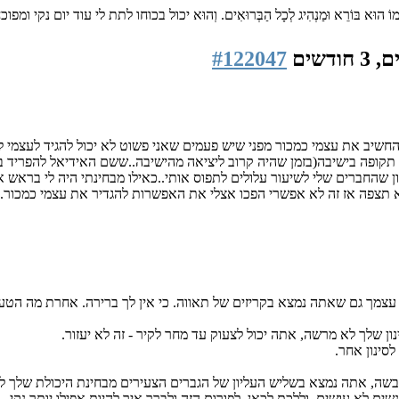
ַךְ שְׁמוֹ הוּא בּוֹרֵא וּמַנְהִיג לְכָל הַבְּרוּאִים. וְהוּא יכול בכוחו לתת לי עוד יום נקי ומפוכ
#122047
חשיב את עצמי כמכור מפני שיש פעמים שאני פשוט לא יכול להגיד לעצמי לא.
תקופה בישיבה(בזמן שהיה קרוב ליציאה מהישיבה..ששם האידיאל להפריד בי
סיכון שהחברים שלי לשיעור עלולים לתפוס אותי..כאילו מבחינתי היה לי בראש
תצפה אז זה לא אפשרי הפכו אצלי את האפשרות להגדיר את עצמי כמכור..
עצמך גם שאתה נמצא בקריזים של תאווה. כי אין לך ברירה. אחרת מה הטעם
ון שלך לא מרשה, אתה יכול לצעוק עד מחר לקיר - זה לא יעזור.
לסינון אחר.
בשה, אתה נמצא בשליש העליון של הגברים הצעירים מבחינת היכולת שלך לש
 לא עושים, וללכת לכאן, לפורום הזה ולברר איך להיות אפילו יותר נקי.