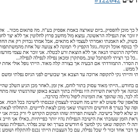
א כל כך מוכן להפסיק..ביום שארצה באמת אפסיק בע"ה. מה פתאום מכור.. א
פור של הנפילות מגיל 15. אני עד עכשיו זוכר את הנפילה הראשונה. נמצא מול מחשב פרוץ לחלוט
וק, לא האמנתי ואמרתי לעצמי לא מתאים, אבל אמתי נבדוק רק את החדשות 
ך בנוסף אוכל וקינוח..גוגל הקפיץ לי תמונה לא צנועה של אחת מהמשתתפות
חליקה הרגשתי הנאה אך ללא הוצאת זרע לבטלה. אני זוכר את עצמי מזדעזע 
ל כך רציתי להסתכל שוב..מסתקרן ומכאן נפילה לנפילה לנפילה...
בת הסדר. התמודדתי אם הבעיה אך בצורה קלה מאוד. הייתי נופל אולי אחת 
ל ממש..
י והייתי נקי לתקופה ארוכה עד הצבא אך שבועיים לפני הגיוס נפלתי ומשם ה
חודש...הייתי מאוד עסוק בתור לוחם, אין זמן..לאחר מכן הגיע השלב שהיינו
וונה אך לקראת השירות היו נפילות בתוך הצבא באופן שהרגשתי שזה מתחיל 
ה לבד, מה שהופך את הזמינות ליפול גדולה בהרבה..
אפון שלי פשוט לא יודע מה חשבתי לעצמי) ונכנסתי לישיבה בכל הכוח. אמ
ככה, מסתכל על נשים אחרות וכל כך טמא. הייתי נקי לתקופה של בערך 8 חודשים והרגשתי שאנ
שוב שלא ליפול בישיבה. לעשות הפרדה שזהו המקום הקדוש לי ורק בבית אני 
עזבתי את הישיבה והתחלתי ללמוד באוניברסיטה..ושוב הייתה לי תקופה שאני נק
ך דבר אחד זכור לי שכל נפילה, עם כל העצבות הייתי נכנס להתקלח ושומע א