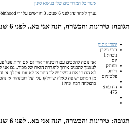
איגוד כל המדריכים שלי בנושא סינון
נערך לאחרונה: לפני 6 שנים, 3 חודשים על ידי robinhood.
תגובה: טירונות והכשרה, הנה אני בא..
לפני 6 שנים, 3 חודשים
יהודי מתוק
רצף ניקיון
נוכחי: 1
יום
אני נוטה להסכים עם רובינהוד אחי גם אם היית נופל 
מנותק
לעצמך להכניס אותך להגדרה הזאת של מכור.. גם אני שנ
דירוג
לא הבנתי אם עכשיו יש לך סינון או לא אם אין לך אז
פלטיניום
מן הסתם יש פה כאלה שיחלקו עלי ועל רובינהוד אז נחכה
בהצלחה רבה אחי!!
הודעות:
475
תגובה: טירונות והכשרה, הנה אני בא..
לפני 6 שנים, 3 חודשים