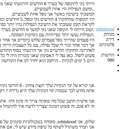
הייתי נקי לתקופה של בערך 8 חודשים והרגשתי שאני מוכן לצאת לדייטים.
..ומשם הנפילות היו אחת לשבועיים.
המשכתי בישיבה כאשר אני נופל אחת לשבועיים.
היו תקופות שהחזקתי 4 חודשים נקי ונופל..5 חודשים ונופל..
לקראת הזמן שעזבתי את הישיבה הנפילות נהיו יותר כפייתי
robinhood
.ושוב הייתה לי תקופה שאני נקי למשך 6 חודשים בערך ואז שוב נפלתי.
מנותק
.הנפילות נעשו יותר כפייתיות עם ניסיונות הפסקה..
דירוג
היו פעמים שהייתי נופל פעמיים שלוש ביומיים אך אחר כ
פלטיניום
אך דבר אחד זכור לי שכל נפילה, עם כל העצבות הייתי נ
לאחרונה החזקתי חודשיים נקי אך הרגשתי בסוף החודשיי
הודעות:
פשוט ליפול. כאן נפל לי האסימון שאני מכור!! היה לי 
980
היום 5 ימים לנקיות - הרחמן הוא יחזיר לנו את הקדושה והטהרה במהרה בימינו אמן!
אני קורא על ימי הנקיות שלך וקצת צוחק - 6 חודשי נקיות פה, 5 שם, פעם בחודש פה, פעם בחודש שם. ואפילו 8 חודשים. המצב שלך מעולה.
אתה מודע לכך שכמות ימי הנקיות שלך היא נדירה ? רק 15%-30% מגיעים לרמות שלך (מקרב כל הגברים הצעירים)
זה לא פגם, זה פשוט תכונה שצריך לדעת איך להתנהל אית
שלום, אני robinhood, מומחה בטכנולוגיות סינונים של פורום שמור עיניך.
אני תמיד משתדל לשתף כל טיפת מידע שיש לי, אם אתה 